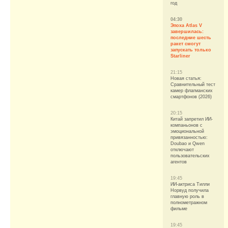
год
04:30
Эпоха Atlas V
завершилась:
последние шесть
ракет смогут
запускать только
Starliner
21:15
Новая статья:
Сравнительный тест
камер флагманских
смартфонов (2026)
20:15
Китай запретил ИИ-
компаньонов с
эмоциональной
привязанностью:
Doubao и Qwen
отключают
пользовательских
агентов
19:45
ИИ-актриса Тилли
Норвуд получила
главную роль в
полнометражном
фильме
19:45