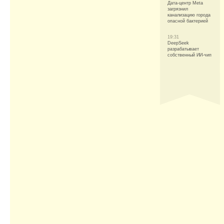
Дата-центр Meta
загрязнил
канализацию города
опасной бактерией
19:31
DeepSeek
разрабатывает
собственный ИИ-чип