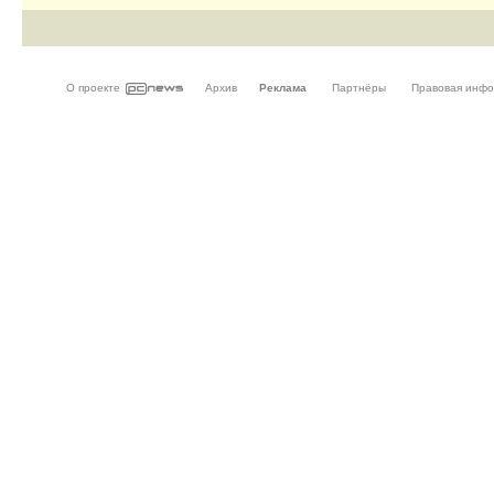
О проекте
Архив
Реклама
Партнёры
Правовая инф