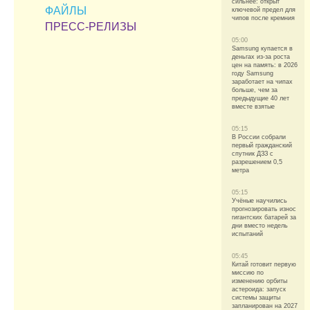
сильнее: открыт
ФАЙЛЫ
ключевой предел для
чипов после кремния
ПРЕСС-РЕЛИЗЫ
05:00
Samsung купается в
деньгах из-за роста
цен на память: в 2026
году Samsung
заработает на чипах
больше, чем за
предыдущие 40 лет
вместе взятые
05:15
В России собрали
первый гражданский
спутник ДЗЗ с
разрешением 0,5
метра
05:15
Учёные научились
прогнозировать износ
гигантских батарей за
дни вместо недель
испытаний
05:45
Китай готовит первую
миссию по
изменению орбиты
астероида: запуск
системы защиты
запланирован на 2027