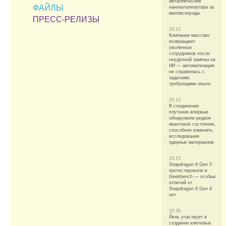
металлические
ФАЙЛЫ
нанокатализаторы за
миллисекунды
ПРЕСС-РЕЛИЗЫ
20:15
Компании массово
возвращают
уволенных
сотрудников после
неудачной замены на
ИИ — автоматизация
не справилась с
задачами,
требующими опыта
20:15
В соединении
плутония впервые
обнаружили редкое
квантовое состояние,
способное изменить
исследования
ядерных материалов
20:15
Snapdragon 6 Gen 5
протестировали в
Geekbench — особых
отличий от
Snapdragon 6 Gen 4
нет
20:30
Йель участвует в
создании ключевых