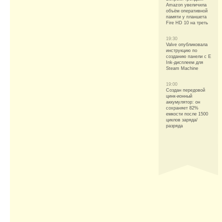
Amazon увеличила
объём оперативной
памяти у планшета
Fire HD 10 на треть
19:30
Valve опубликовала
инструкцию по
созданию панели с E
Ink-дисплеем для
Steam Machine
19:00
Создан передовой
цинк-ионный
аккумулятор: он
сохраняет 82%
емкости после 1500
циклов заряда/
разряда