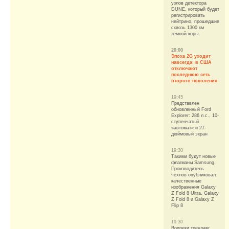
узлов детектора
DUNE, который будет
регистрировать
нейтрино, прошедшие
сквозь 1300 км
земной коры
20:00
Эпоха 2G уходит
навсегда: в США
отключают
последнюю сеть
второго поколения
19:45
Представлен
обновленный Ford
Explorer: 286 л.с., 10-
ступенчатый
«автомат» и 27-
дюймовый экран
19:30
Такими будут новые
флагманы Samsung.
Производитель
чехлов опубликовал
качественные
изображения Galaxy
Z Fold 8 Ultra, Galaxy
Z Fold 8 и Galaxy Z
Flip 8
19:30
Вопреки трендам: