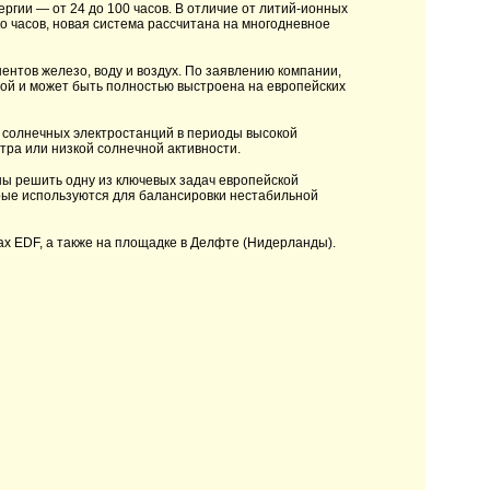
ргии — от 24 до 100 часов. В отличие от литий-ионных
о часов, новая система рассчитана на многодневное
нтов железо, воду и воздух. По заявлению компании,
ной и может быть полностью выстроена на европейских
 солнечных электростанций в периоды высокой
етра или низкой солнечной активности.
ны решить одну из ключевых задач европейской
орые используются для балансировки нестабильной
х EDF, а также на площадке в Делфте (Нидерланды).