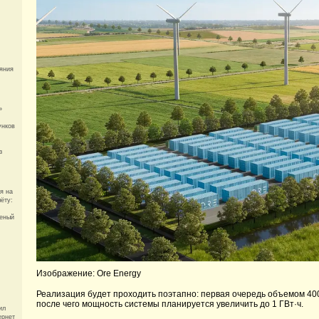
яния
»
унков
з
я на
ёту:
леный
Изображение: Ore Energy
Реализация будет проходить поэтапно: первая очередь объемом 400
после чего мощность системы планируется увеличить до 1 ГВт·ч.
ил
ернет