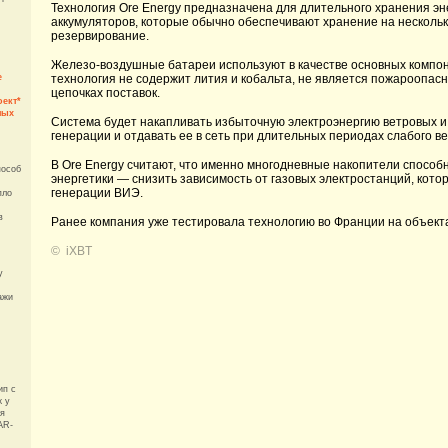
Технология Ore Energy предназначена для длительного хранения эне
аккумуляторов, которые обычно обеспечивают хранение на нескольк
резервирование.
Железо-воздушные батареи используют в качестве основных компоне
технология не содержит лития и кобальта, не является пожароопас
е
цепочках поставок.
ект*
ных
Система будет накапливать избыточную электроэнергию ветровых и
генерации и отдавать ее в сеть при длительных периодах слабого в
В Ore Energy считают, что именно многодневные накопители способ
пособ
энергетики — снизить зависимость от газовых электростанций, кот
генерации ВИЭ.
пло
в
Ранее компания уже тестировала технологию во Франции на объекта
©
iXBT
у
ажи
ип с
к у
ля
AR-