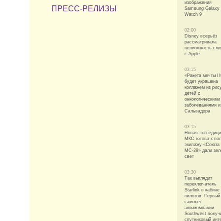
изображения
ПРЕСС-РЕЛИЗЫ
Samsung Galaxy
Watch 9
02:00
Disney всерьёз
рассматривала
возможность сли
с Apple
03:15
«Ракета мечты II
будет украшена
коллажем из рис
детей с
онкологическими
заболеваниями и
Сальвадора
03:15
Новая экспедици
МКС готова к пол
экипажу «Союза
МС-29» дали зе
свет
03:30
Так выглядит
переключатель
Starlink в кабине
пилотов. Первый
самолет
авиакомпании
Southwest получ
спутниковый инт