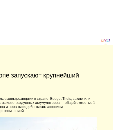
L
I
V
E
!
ропе запускают крупнейший
ов электроэнергии в стране, Budget Thuis, заключили
ве железо-воздушных аккумуляторов — общей емкостью 1
типа и первым подобным соглашением
ергокомпанией.