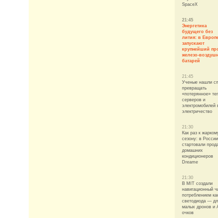
SpaceX
21:45
Энергетика
будущего без
лития: в Европ
запускают
крупнейший про
железо-воздуш
батарей
21:45
Ученые нашли с
превращать
«потерянное» те
серверов и
электромобилей 
электричество
21:30
Как раз к жарком
сезону: в России
стартовали прод
домашних
кондиционеров
Dreame
21:30
В MIT создали
навигационный ч
потреблением ка
светодиода — д
малых дронов и 
очков