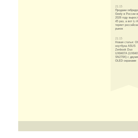
21:15
Продажи гибридо
Geely в России в
2026 году вырос
45 раз, а вот Li 
теряет российск
рынок
21:15
Новая статья: О
ноутбука ASUS
Zenbook Duo
UX8407A (UX840
SN279X) с двумя
OLED-экранами