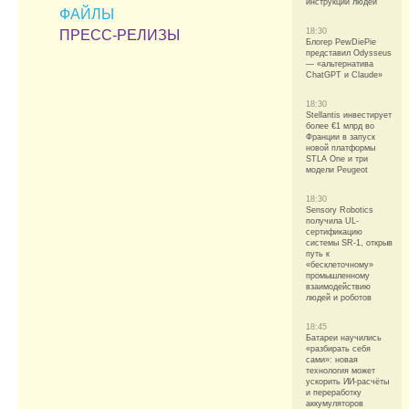
инструкции людей
ФАЙЛЫ
18:30
ПРЕСС-РЕЛИЗЫ
Блогер PewDiePie
представил Odysseus
— «альтернатива
ChatGPT и Claude»
18:30
Stellantis инвестирует
более €1 млрд во
Франции в запуск
новой платформы
STLA One и три
модели Peugeot
18:30
Sensory Robotics
получила UL-
сертификацию
системы SR-1, открыв
путь к
«бесклеточному»
промышленному
взаимодействию
людей и роботов
18:45
Батареи научились
«разбирать себя
сами»: новая
технология может
ускорить ИИ-расчёты
и переработку
аккумуляторов