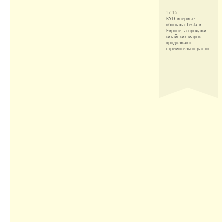
17:15
BYD впервые
обогнала Tesla в
Европе, а продажи
китайских марок
продолжают
стремительно расти