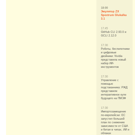
18:00
Эмулятор ZX
Spectrum Glukalka
3.1
17:45
GitHub CLI 2.93.0 и
GCLI 2.12.0
17:30
Роботы, беспилотники
и цифровые
двойники: Nvidia
представила новый
набор ИИ-
инструментов
17:30
Управление с
помощью
подстаканника: РЖД
представили
интерактивное купе
будущего на ПМЭФ
17:30
Импортозамещение
по-европейски: ЕС
запустил большой
план по снижению
зависимости от США
и Китая в чипах, ИИ и
облаках