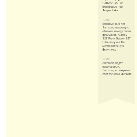
GMKtec G5S на
платформе Intel
Jasper Lake
17:00
Впервые за 5 лет
Samsung наконец-то
обновит камеру своих
флагманов: Galaxy
S27 Pro и Galaxy S27
Ultra получат 16-
мегапиксельную
фронталку
17:00
Anthropic ведёт
переговоры с
Samsung о создании
собственного ИИ-чипа