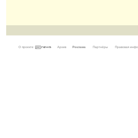
О проекте
Архив
Реклама
Партнёры
Правовая инф