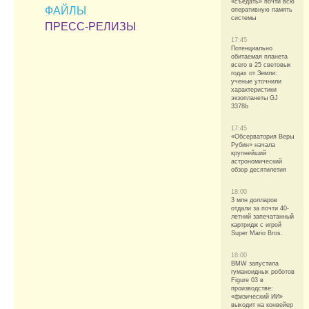
«съедать» почти всю
ФАЙЛЫ
оперативную память
системы
ПРЕСС-РЕЛИЗЫ
17:45
Потенциально
обитаемая планета
всего в 25 световых
годах от Земли:
ученые уточнили
характеристики
экзопланеты GJ
3378b
17:45
«Обсерватория Веры
Рубин» начала
крупнейший
астрономический
обзор десятилетия
18:00
3 млн долларов
отдали за почти 40-
летний запечатанный
картридж с игрой
Super Mario Bros.
18:00
BMW запустила
гуманоидных роботов
Figure 03 в
производстве:
«физический ИИ»
выходит на конвейер