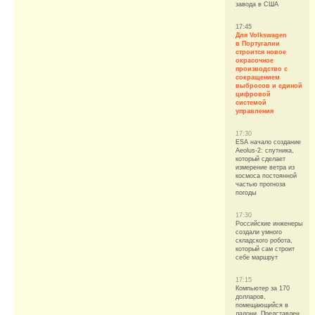
завода в США
17:45
Для Volkswagen
в Португалии
строится новое
окрасочное
производство с
сокращением
выбросов и единой
цифровой
системой
управления
17:30
ESA начало создание
Aeolus-2: спутника,
который сделает
измерение ветра из
космоса постоянной
частью прогноза
погоды
17:30
Российские инженеры
создали умного
складского робота,
который сам строит
себе маршрут
17:15
Компьютер за 170
долларов,
помещающийся в
ладони. Представлен