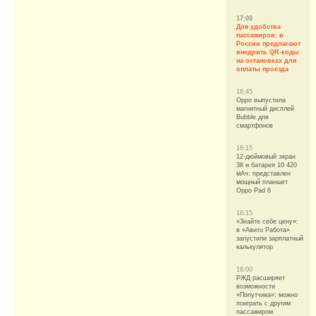
17:00
Для удобства
пассажиров: в
России предлагают
внедрить QR-коды
на остановках для
оплаты проезда
16:45
Oppo выпустила
магнитный дисплей
Bubble для
смартфонов
16:15
12-дюймовый экран
3К и батарея 10 420
мАч: представлен
мощный планшет
Oppo Pad 6
16:15
«Знайте себе цену»:
в «Авито Работа»
запустили зарплатный
калькулятор
16:00
РЖД расширяет
возможности
«Попутчика»: можно
поиграть с другим
пассажиром