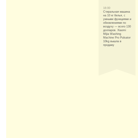
16:00
Стиральная машина
на 10 кг белья, с
умными функциями и
обновлениями по
воздуху — всего 130
долларов. Xiaomi
Mijia Washing
Machine Pro Pulsator
10kg вышла в
продажу