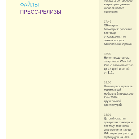
показала 60-герцевое
ФАЙЛЫ
видео приводнения
корабля нового
ПРЕСС-РЕЛИЗЫ
поколения
17:46
QR-коды и
биометрия: россияне
все чаще
отказываются от
оплаты покупок
банковскими картами
18:00
Honor представила
смарт-часы Watch 6
Plus с автономностью
до 17 дней и ценой
от $191
18:00
Huawei рассекретила
флагманский
мобильный процессор
Kirin 2026 с
двухслойной
архитектурой
18:01
Датский стартап
превратил тракторы в
систему точечного
земледелия и научил
ИИ сокращать расход
гербицидов на 90%