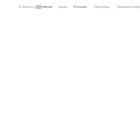
О проекте
Архив
Реклама
Партнёры
Правовая инф