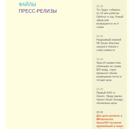
ФАЙЛЫ
05:30
Тут будут собирать
ПРЕСС-РЕЛИЗЫ
по 10 млн роботов
Optimus в год. Новый
завод уже
возвышается на 4
этажа
05:45
Недешёвый игровой
ПК Steam Machine
оказался близок к
себестоимости
05:45
SpaceX разместила
облигации на сумму
$25 млрд, спрос
превысил объём
размещения почти в
четыре раза
05:45
Первый NAS от
Xiaomi. Представлен
Xiaomi Smart Storage,
объявлены цены
05:00
Для дата-центров и
ИИ-проектов
SpaceXAI построят
крупнейший в мире