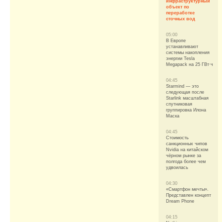
инфраструктурный
объект по
переработке
сточных вод
05:00
В Европе
устанавливают
системы накопления
энергии Tesla
Megapack на 25 ГВт·ч
04:45
Starmind — это
следующая после
Starlink масштабная
спутниковая
группировка Илона
Маска
04:45
Стоимость
санкционных чипов
Nvidia на китайском
чёрном рынке за
полгода более чем
удвоилась
04:30
«Смартфон мечты».
Представлен концепт
Dream Phone
04:15