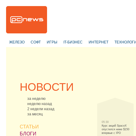
ЖЕЛЕЗО
СОФТ
ИГРЫ
IT-БИЗНЕС
ИНТЕРНЕТ
ТЕХНОЛОГ
НОВОСТИ
за неделю
неделю назад
2 недели назад
за месяц
05:30
СТАТЬИ
Курс акций SpaceX
опустился ниже $150
БЛОГИ
впервые с IPO