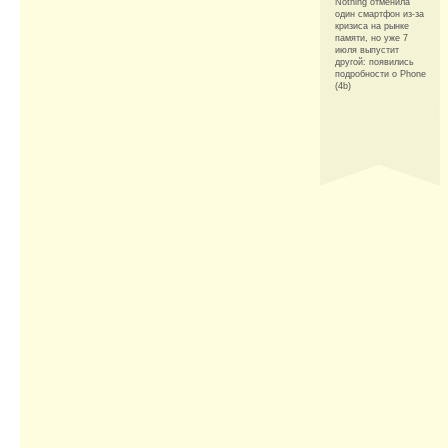
Nothing отменила
один смартфон из-за
кризиса на рынке
памяти, но уже 7
июля выпустит
другой: появились
подробности о Phone
(4b)