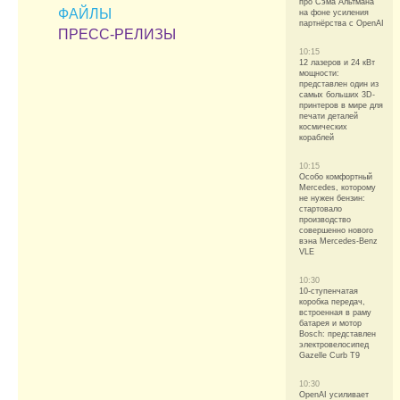
про Сэма Альтмана
ФАЙЛЫ
на фоне усиления
партнёрства с OpenAI
ПРЕСС-РЕЛИЗЫ
10:15
12 лазеров и 24 кВт
мощности:
представлен один из
самых больших 3D-
принтеров в мире для
печати деталей
космических
кораблей
10:15
Особо комфортный
Mercedes, которому
не нужен бензин:
стартовало
производство
совершенно нового
вэна Mercedes-Benz
VLE
10:30
10-ступенчатая
коробка передач,
встроенная в раму
батарея и мотор
Bosch: представлен
электровелосипед
Gazelle Curb T9
10:30
OpenAI усиливает