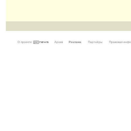
О проекте
Архив
Реклама
Партнёры
Правовая инф