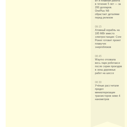
Вт и плавная работа
в течение 5 лет — за
200 долларов.
OnePlus N6
обрастает деталями
перед релизом
09:15
Атомный корабль на
195 МВт вместо
электростанции: Core
Power готовит проект
плавучих
энергоблоков
08:45
Waymo отозвала
весь парк роботакси
после серии проездов
в зоны дорожных
работ на шоссе
08:30
Учёные рассчитали
предел
миниатюризации
транзисторов ниже 4
нанометров