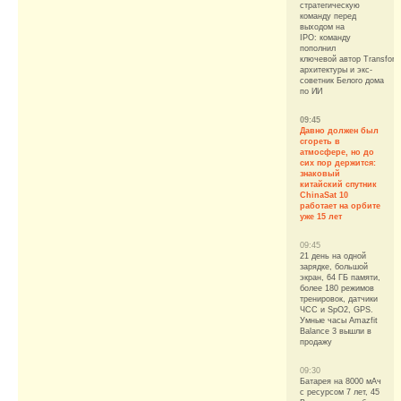
стратегическую
команду перед
выходом на
IPO: команду
пополнил
ключевой автор Transform
архитектуры и экс-
советник Белого дома
по ИИ
09:45
Давно должен был
сгореть в
атмосфере, но до
сих пор держится:
знаковый
китайский спутник
ChinaSat 10
работает на орбите
уже 15 лет
09:45
21 день на одной
зарядке, большой
экран, 64 ГБ памяти,
более 180 режимов
тренировок, датчики
ЧСС и SpO2, GPS.
Умные часы Amazfit
Balance 3 вышли в
продажу
09:30
Батарея на 8000 мАч
с ресурсом 7 лет, 45