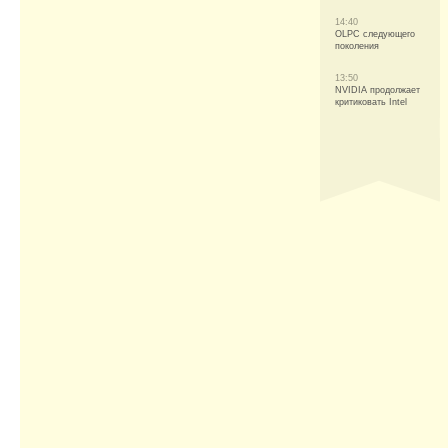
14:40
OLPC следующего
поколения
13:50
NVIDIA продолжает
критиковать Intel