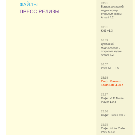
16:01
ФАЙЛЫ
Вышел домашний
медиасервер с
ПРЕСС-РЕЛИЗЫ
открытым кодом
Amahi 4.2
16:31
Kid3 v1.3
16:49
Домашний
медиасервер с
открытым кодом
Amahi 4.2
16:57
Paint.NET 3.5
15:38
Софт: Daemon
Tools Lite 4.35.5
15:37
Софт: VLC Media
Player 1.0.3
15:36
Софт: iTunes 9.0.2
15:35
Софт: K-Lite Codec
Pack 5.3.0