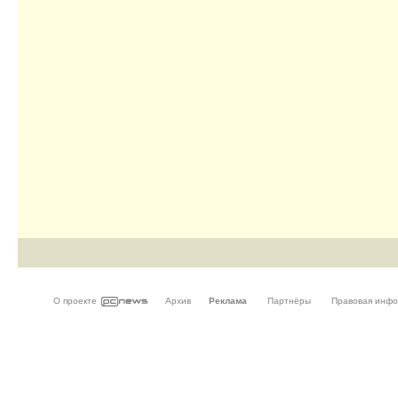
О проекте
Архив
Реклама
Партнёры
Правовая инф