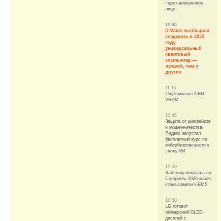
через доверенное
лицо
12:00
D-Wave пообещала
создавать в 2032
году
универсальный
квантовый
компьютер —
лучший, чем у
других
11:15
Опубликован NBD-
VRAM
10:45
Защита от дипфейков
и мошенничества:
Яндекс запустил
бесплатный курс по
кибербезопасности в
эпоху ИИ
10:30
Samsung показала на
Computex 2026 макет
стека памяти HBM5
10:30
LG готовит
геймерский OLED-
дисплей с