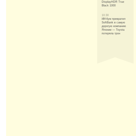
DisplayHDR True
Black 1000
10:30
ИИ-бум превратил
SoftBank в самую
дорогую компанию
Японии — Toyota
потеряла трон