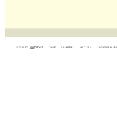
О проекте
Архив
Реклама
Партнёры
Правовая инф