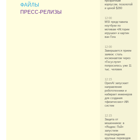
прозрачным
ФАЙЛЫ
корпусом, позолотой
и ценой $260
ПРЕСС-РЕЛИЗЫ
12:00
MSI представила
ноутбуки по
мотивам «Истории
игрушек» и картин
ван Гога
12:00
Завершается прием
заявок: стать
космонавтом через
«Госуслуги»
попросилось уже 11
тыс. человек
12:15
OpenAI запускает
направление
робототехники и
набирает инженеров
для создания
«физических» ИИ-
систем
12:15
Защита от
мошенников: в
«Яндекс Пэй»
запустили
подтверждение
крупных переводов