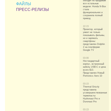
обходит по продажам
ФАЙЛЫ
все остальные
модели: Honda N-Box
ПРЕСС-РЕЛИЗЫ
стала
функциональнее и
сохранила полный
привод
22:15
Проектор, который
умеет не только
показывать фильмы,
но и заряжать
смартфоны:
представлен Dolphin
2 на платформе
Google TV
03:00
Нестандартный
корпус, встроенный
кабель USB-C и цена
всего $13.
Представлен Новый
Portronics Aero 10
03:15
Thermal Grizzly
представила
усовершенствованные
термопасты
Hydronaut Pro и
Duronaut Pro
03:15