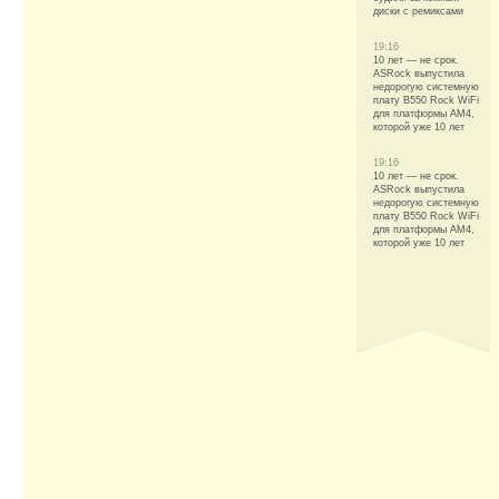
диски с ремиксами
19:16
10 лет — не срок.
ASRock выпустила
недорогую системную
плату B550 Rock WiFi
для платформы AM4,
которой уже 10 лет
19:16
10 лет — не срок.
ASRock выпустила
недорогую системную
плату B550 Rock WiFi
для платформы AM4,
которой уже 10 лет