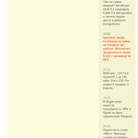
Уже не самая
мощная? Китайская
GLM-5.2 опередила
Fable 5 в веб-дизайне
и заняла первое
место в рейтинге
DesignArena
22:00
Цветной экран,
которому не нужна
ни батарея, ни
кабели: Waveshare
представила экран
E-Ink с питанием по
NFC
20:31
6000 мАч, 120 Гц и
HyperOS 3 за 126
евро: Poco C81 Pro
вышел в продажу в
Европе
19:45
В Индии резко
выросла
популярность VPN и
Signal на фоне
ограничений Telegram
19:45
Пиратство в стиле
2000-х: британца
судили за компакт-