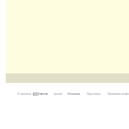
О проекте
Архив
Реклама
Партнёры
Правовая инф