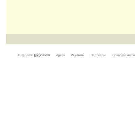
О проекте
Архив
Реклама
Партнёры
Правовая инф