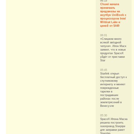
06:15
Chuwi начала
принимать
предзаказы на
ноутбук UniBook с
процессором Intel
Wildcat Lake и
ценой от $449
06:01
«Слишком много
всякой звёздной
чепухи». Илон Маск
заявил, что в новых
продуктах SpaceX
уйдёт от приставки
Star
05:45
Starlink открыл
бесплатный доступ к
спутниковому
интернету и меняет
поврежденные
тарелки в
пострадавших
районах после
землетрясений в
Венесуэле
05:30
SpaceX Илона Маска
решила построить
газопровод Starpipe
для заправки ракет
Starship