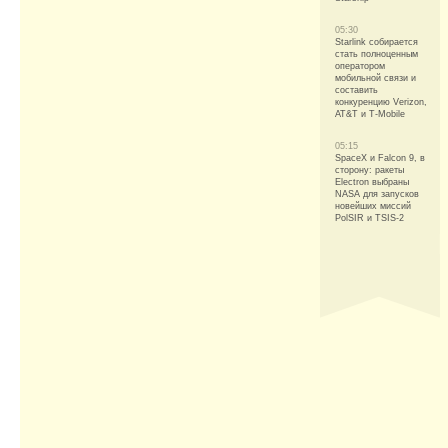
05:30
Starlink собирается
стать полноценным
оператором
мобильной связи и
составить
конкуренцию Verizon,
AT&T и T-Mobile
05:15
SpaceX и Falcon 9, в
сторону: ракеты
Electron выбраны
NASA для запусков
новейших миссий
PolSIR и TSIS-2