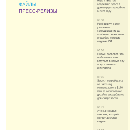
мира с шестью
ФАЙЛЫ
авариями: SpaceX
доминирует на орбите
ПРЕСС-РЕЛИЗЫ
в 2026 году
06:30
Ford вернул сотни
уволенных
сотрудников из-за
проблем с качеством
и ошибок, которые
наделал ИИ
06:30
Huawei заявляет, что
мобильная связь
вступает в новую эру
искусственного
интеллекта
06:45
Swatch потребовала
от Samsung
компенсацию в $170
млн за копирование
дизайна циферблатов
для смарт-часов
06:45
Учёные создали
пиксель, который
научит дисплеи
видеть