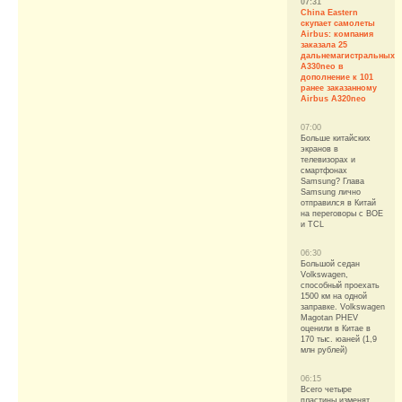
07:31
China Eastern
скупает самолеты
Airbus: компания
заказала 25
дальнемагистральных
A330neo в
дополнение к 101
ранее заказанному
Airbus A320neo
07:00
Больше китайских
экранов в
телевизорах и
смартфонах
Samsung? Глава
Samsung лично
отправился в Китай
на переговоры с BOE
и TCL
06:30
Большой седан
Volkswagen,
способный проехать
1500 км на одной
заправке. Volkswagen
Magotan PHEV
оценили в Китае в
170 тыс. юаней (1,9
млн рублей)
06:15
Всего четыре
пластины изменят