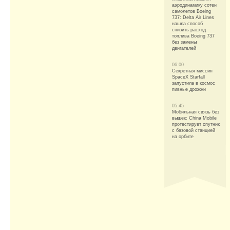
аэродинамику сотен
самолетов Boeing
737: Delta Air Lines
нашла способ
снизить расход
топлива Boeing 737
без замены
двигателей
06:00
Секретная миссия
SpaceX Starfall
запустила в космос
пивные дрожжи
05:45
Мобильная связь без
вышек: China Mobile
протестирует спутник
с базовой станцией
на орбите