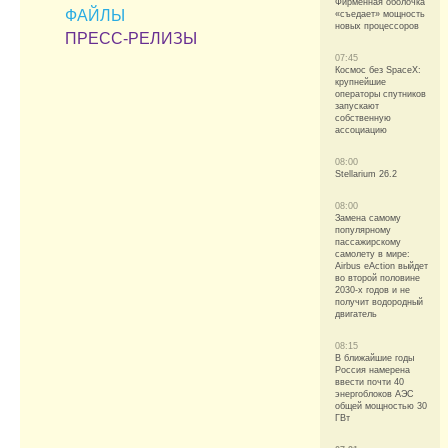
Фирменная оболочка
ФАЙЛЫ
«съедает» мощность
новых процессоров
ПРЕСС-РЕЛИЗЫ
07:45
Космос без SpaceX:
крупнейшие
операторы спутников
запускают
собственную
ассоциацию
08:00
Stellarium 26.2
08:00
Замена самому
популярному
пассажирскому
самолету в мире:
Airbus eAction выйдет
во второй половине
2030-х годов и не
получит водородный
двигатель
08:15
В ближайшие годы
Россия намерена
ввести почти 40
энергоблоков АЭС
общей мощностью 30
ГВт