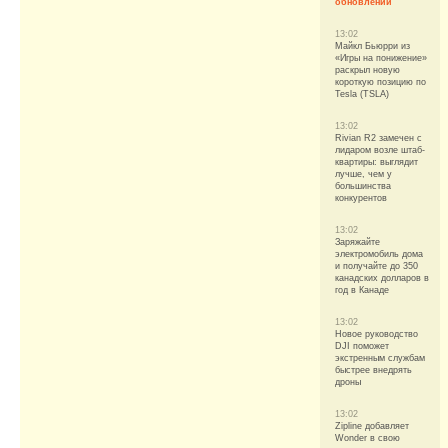
обновлений
13:02
Майкл Бьюрри из
«Игры на понижение»
раскрыл новую
короткую позицию по
Tesla (TSLA)
13:02
Rivian R2 замечен с
лидаром возле штаб-
квартиры: выглядит
лучше, чем у
большинства
конкурентов
13:02
Заряжайте
электромобиль дома
и получайте до 350
канадских долларов в
год в Канаде
13:02
Новое руководство
DJI поможет
экстренным службам
быстрее внедрять
дроны
13:02
Zipline добавляет
Wonder в свою