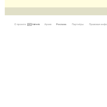
О проекте
Архив
Реклама
Партнёры
Правовая инф