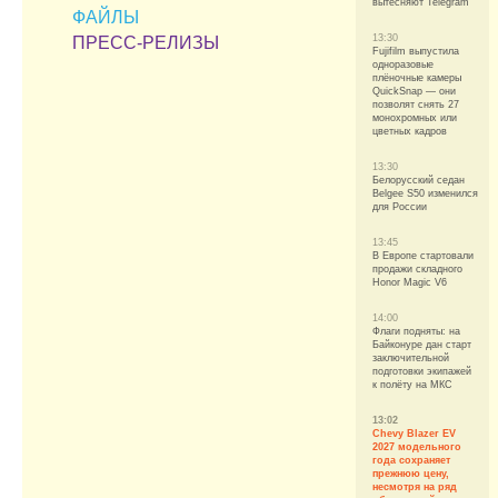
вытесняют Telegram
ФАЙЛЫ
13:30
ПРЕСС-РЕЛИЗЫ
Fujifilm выпустила
одноразовые
плёночные камеры
QuickSnap — они
позволят снять 27
монохромных или
цветных кадров
13:30
Белорусский седан
Belgee S50 изменился
для России
13:45
В Европе стартовали
продажи складного
Honor Magic V6
14:00
Флаги подняты: на
Байконуре дан старт
заключительной
подготовки экипажей
к полёту на МКС
13:02
Chevy Blazer EV
2027 модельного
года сохраняет
прежнюю цену,
несмотря на ряд