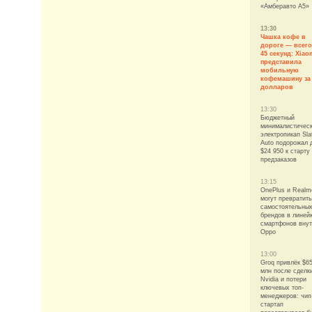
«Амберавто А5»
13:30
Чашка кофе в
дороге — всего
45 секунд: Xiao
представила
мобильную
кофемашину за
долларов
13:30
Бюджетный
минималистичес
электропикап Sla
Auto подорожал 
$24 950 к старту
предзаказов
13:15
OnePlus и Realm
могут превратить
самостоятельны
брендов в линей
смартфонов вну
Oppo
13:00
Groq привлёк $6
млн после сделк
Nvidia и потери
ключевых топ-
менеджеров: чип
стартап