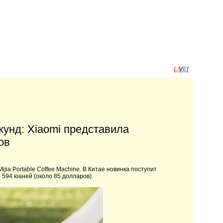
L
I
V
E
!
кунд: Xiaomi представила
ов
ia Portable Coffee Machine. В Китае новинка поступит
т 594 юаней (около 85 долларов).