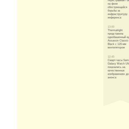
перестраивает б
на фоне
обостряющейся
борьбы за
инфраструктуру
инференса
13:00
Thermalright
представила
однобашенный к
Assassin Classic
Black с 120-мм
вентилятором
12:45
Смарт-часы Sam
Galaxy Watch Ult
показались на
качественных
изображениях до
анонса