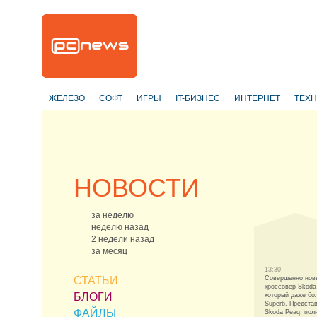
ЖЕЛЕЗО
СОФТ
ИГРЫ
IT-БИЗНЕС
ИНТЕРНЕТ
ТЕХ
НОВОСТИ
за неделю
неделю назад
2 недели назад
за месяц
13:30
СТАТЬИ
Совершенно нов
кроссовер Skoda
БЛОГИ
который даже бо
Superb. Предста
ФАЙЛЫ
Skoda Peaq: пол