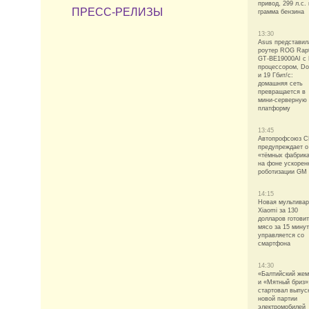
привод, 299 л.с. 
ПРЕСС-РЕЛИЗЫ
грамма бензина
13:30
Asus представил
роутер ROG Rap
GT-BE19000AI с 
процессором, Do
и 19 Гбит/с:
домашняя сеть
превращается в
мини-серверную
платформу
13:45
Автопрофсоюз 
предупреждает о
«тёмных фабрик
на фоне ускорен
роботизации GM
14:15
Новая мультивар
Xiaomi за 130
долларов готовит
мясо за 15 минут
управляется со
смартфона
14:30
«Балтийский жем
и «Мятный бриз»
стартовал выпус
новой партии
электромобилей