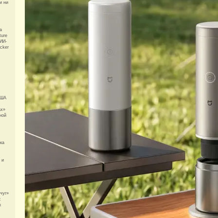
и ни
а
ture
ИИ-
cker
США
ах»
ной
ка
 и
чуг»
:
к