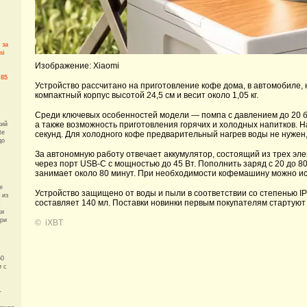
 за
mi
Изображение: Xiaomi
 85
Устройство рассчитано на приготовление кофе дома, в автомобиле,
компактный корпус высотой 24,5 см и весит около 1,05 кг.
Среди ключевых особенностей модели — помпа с давлением до 20 ба
а также возможность приготовления горячих и холодных напитков. 
кий
te
секунд. Для холодного кофе предварительный нагрев воды не нужен,
до
За автономную работу отвечает аккумулятор, состоящий из трех эл
через порт USB-C с мощностью до 45 Вт. Пополнить заряд с 20 до 8
занимает около 80 минут. При необходимости кофемашину можно ис
e
Устройство защищено от воды и пыли в соответствии со степенью I
 из
составляет 140 мл. Поставки новинки первым покупателям стартуют
х
ки
три
©
iXBT
50
и с
-