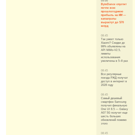
09:00
ByteDance спустит
почти всю
прошлогоднюю
прибыль на ИИ —
капзатраты
вырастут до $70
млрд
08:45
Так умеет только
Xiaomi? Скидки до
99% объявлены на
API MiMo-V2.5,
лимиты
использования
увеличены в 5–8 раз
08:45
Все регулярные
поезда РЖД получат
доступ в интернет в
2028 году
08:45
Самый дешевый
смартфон Samsung
получил финальную
One UI 8.5 — Galaxy
A07 5G получит еще
шесть больших
обновлений помимо
этого
08:45