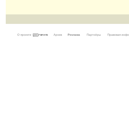
О проекте
Архив
Реклама
Партнёры
Правовая инф