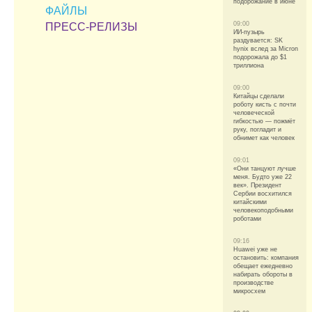
подорожание в июне
ФАЙЛЫ
09:00
ПРЕСС-РЕЛИЗЫ
ИИ-пузырь
раздувается: SK
hynix вслед за Micron
подорожала до $1
триллиона
09:00
Китайцы сделали
роботу кисть с почти
человеческой
гибкостью — пожмёт
руку, погладит и
обнимет как человек
09:01
«Они танцуют лучше
меня. Будто уже 22
век». Президент
Сербии восхитился
китайскими
человекоподобными
роботами
09:16
Huawei уже не
остановить: компания
обещает ежедневно
набирать обороты в
производстве
микросхем