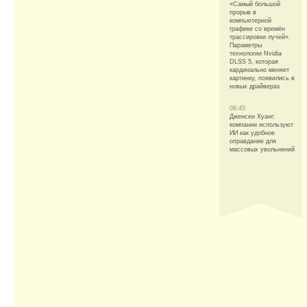
«Самый большой
прорыв в
компьютерной
графике со времён
трассировки лучей».
Параметры
технологии Nvidia
DLSS 5, которая
кардинально меняет
картинку, появились в
новых драйверах
08:45
Дженсен Хуанг:
компании используют
ИИ как удобное
оправдание для
массовых увольнений