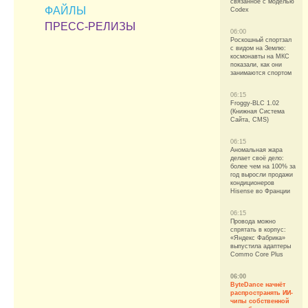
связанное с моделью
ФАЙЛЫ
Codex
ПРЕСС-РЕЛИЗЫ
06:00
Роскошный спортзал
с видом на Землю:
космонавты на МКС
показали, как они
занимаются спортом
06:15
Froggy-BLC 1.02
(Книжная Система
Сайта, CMS)
06:15
Аномальная жара
делает своё дело:
более чем на 100% за
год выросли продажи
кондиционеров
Hisense во Франции
06:15
Провода можно
спрятать в корпус:
«Яндекс Фабрика»
выпустила адаптеры
Commo Core Plus
06:00
ByteDance начнёт
распространять ИИ-
чипы собственной