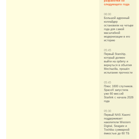
разработки со
следующего года
06:00
Большой адронный
коллайдер
остановили на четыре
года для самой
масштабной
модернизации в его
историю
05:45
Первый Starship,
который должен
выйти на орбиту и
вернуться в объятия
Mechazilla, прошёл
испытание прочности
05:45
Плюс 1600 спутников.
SpaceX запустила
уже 60 миссий
Starlink с начала 2026
года
05:30
Первый NAS Xiaomi
поддерживает
накопители Western
Digital, Seagate и
Toshiba суммарной
ёмкостью до 60 ТБ