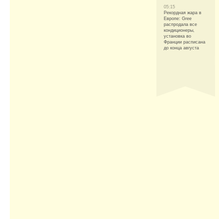
05:15
Рекордная жара в
Европе: Gree
распродала все
кондиционеры,
установка во
Франции расписана
до конца августа