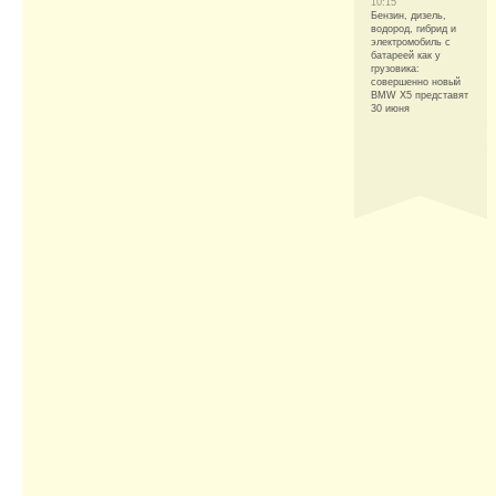
10:15
Бензин, дизель,
водород, гибрид и
электромобиль с
батареей как у
грузовика:
совершенно новый
BMW X5 представят
30 июня