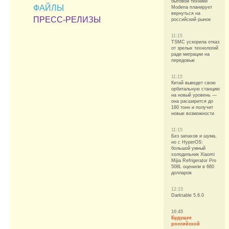
бытовой техники
ФАЙЛЫ
Modena планирует
вернуться на
ПРЕСС-РЕЛИЗЫ
российский рынок
11:15
TSMC ускорила отказ
от зрелых технологий
ради миграции на
передовые
11:15
Китай выведет свою
орбитальную станцию
на новый уровень —
она расширится до
180 тонн и получит
новые возможности
11:15
Без запахов и шума,
но с HyperOS:
большой умный
холодильник Xiaomi
Mijia Refrigerator Pro
508L оценили в 660
долларов
12:15
Darktable 5.6.0
10:45
Будущее
российской