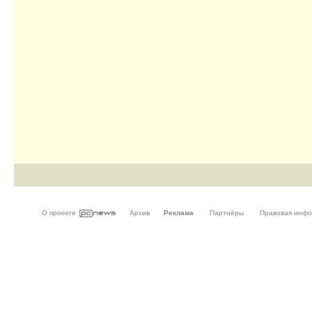
О проекте
Архив
Реклама
Партнёры
Правовая инф