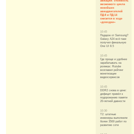
авиации: стоимость
жизненного цикла
новейших
авиадвигателей
ПД-8 и ПД-14
снизится в ходе
«доводки»
10:45
Подарок от Samsung?
Galaxy A24 всё-таки
получил финальную
One UI 8.5
10:45
Где проще и удобнее
зарабатывать на
роликах: Rutube
возглавил рейтинг
монетизации
видеосервисов
10:45
DDR2 снова в цене:
дефицит привёл к
подорожанию памяти
20-летней давности
10:30
T2: штатные
инженеры выполнили
более 3500 работ по
развитию сети