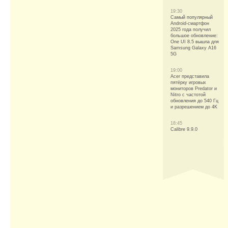
19:30
Самый популярный
Android-смартфон
2025 года получил
большое обновление:
One UI 8.5 вышла для
Samsung Galaxy A16
5G
19:00
Acer представила
пятёрку игровых
мониторов Predator и
Nitro с частотой
обновления до 540 Гц
и разрешением до 4K
18:45
Calibre 9.9.0