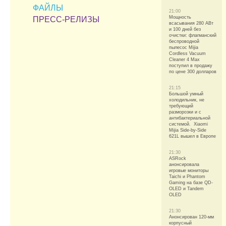
ФАЙЛЫ
21:00
Мощность
ПРЕСС-РЕЛИЗЫ
всасывания 280 АВт
и 100 дней без
очистки: флагманский
беспроводной
пылесос Mijia
Cordless Vacuum
Cleaner 4 Max
поступил в продажу
по цене 300 долларов
21:15
Большой умный
холодильник, не
требующий
разморозки и с
антибактериальной
системой. Xiaomi
Mijia Side-by-Side
621L вышел в Европе
21:30
ASRock
анонсировала
игровые мониторы
Taichi и Phantom
Gaming на базе QD-
OLED и Tandem
OLED
21:30
Анонсирован 120-мм
корпусный