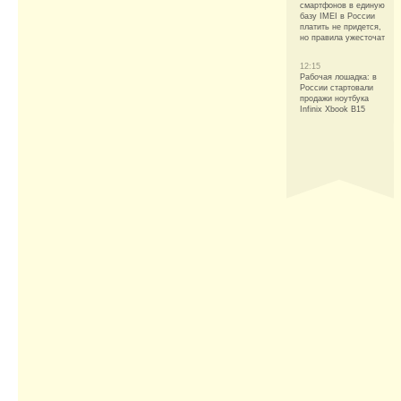
смартфонов в единую
базу IMEI в России
платить не придется,
но правила ужесточат
12:15
Рабочая лошадка: в
России стартовали
продажи ноутбука
Infinix Xbook B15