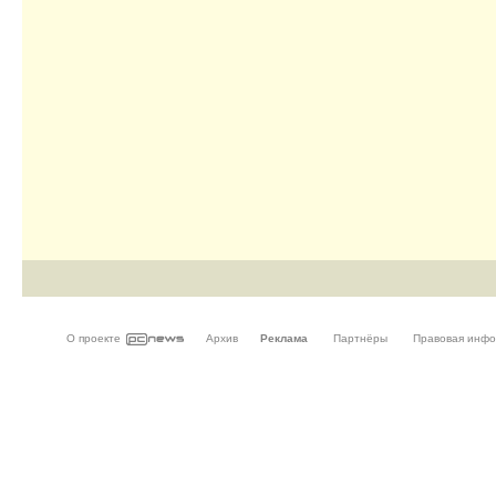
О проекте
Архив
Реклама
Партнёры
Правовая инф