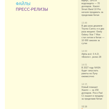
корпус, GPS и
ФАЙЛЫ
водозащита — 70
долларов. Xiaomi
ПРЕСС-РЕЛИЗЫ
Smart Band 10 Pro
начали продавать за
пределами Китая
13:46
В два раза дешевле
Toyota Camry и в два
раза мощнее: Geely
Galaxy Star 7 Max
стал хитом в Китае —
10 000 заказов за
сутки
14:00
Alpha всё: 0 A.D.
«Boiorix», релиз 28
14:01
В 2027 году NASA
будет запускать
ракеты на Луну
ежемесячно
14:15
Новый планшет
Xiaomi — за 150
долларов. Poco Pad
C1 вышел в продажу
за пределами Китая
13:16