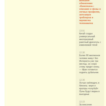
Большое
обновление
«Кинопоиск»:
описание и фоны в
личных профилях,
автозапуск
трейлеров и
перемотка
телеканалов
13:01
Китай создал
универсальный
многоразовый
ракетный двигатель с
изменяемой тягой
12:30
Более 90 миллионов
человек живут без
Интернета уже три
месяца, но скоро
этому придет конец
— Иран готовится
поднять рубильник
12:30
Лучше наблюдать в
бинокль: моря и
кратеры «голубой»
Луны будут видны в
выходные
12:15
За внесение