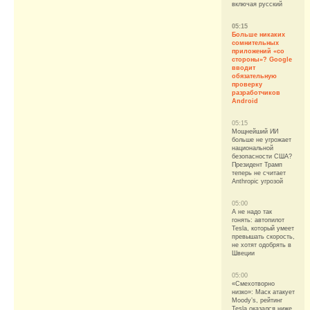
включая русский
05:15
Больше никаких
сомнительных
приложений «со
стороны»? Google
вводит
обязательную
проверку
разработчиков
Android
05:15
Мощнейший ИИ
больше не угрожает
национальной
безопасности США?
Президент Трамп
теперь не считает
Anthropic угрозой
05:00
А не надо так
гонять: автопилот
Tesla, который умеет
превышать скорость,
не хотят одобрять в
Швеции
05:00
«Смехотворно
низко»: Маск атакует
Moody’s, рейтинг
Tesla оказался ниже,