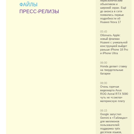
перископическим
ФАЙЛЫ
объективом и
широкий экран. Ещё
ПРЕСС-РЕЛИЗЫ
до анонса в сети
появились первые
подробности об
Huawei Nova 17
05:45
Обогнать Apple:
новый флагман
Huawei с уникальной
конструкцией выйдет
раньше iPhone 18 Pro
и iPhone Ultra
06:00
Honda делает ставку
на твердотельные
батареи
06:00
Очень горячая
видеокарта Asus
ROG Astral RTX 5090
чуть не «сожгла»
материнскую плату
06:15
Google запустил
Gemini в «Таблицах»
для миллионов
пользователей:
поддержка трёх
десятков языков,