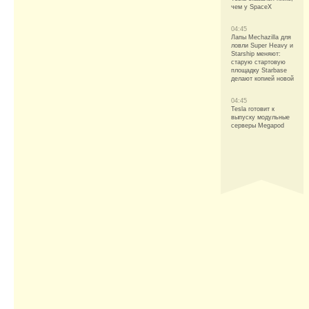
чем у SpaceX
04:45
Лапы Mechazilla для
ловли Super Heavy и
Starship меняют:
старую стартовую
площадку Starbase
делают копией новой
04:45
Tesla готовит к
выпуску модульные
серверы Megapod