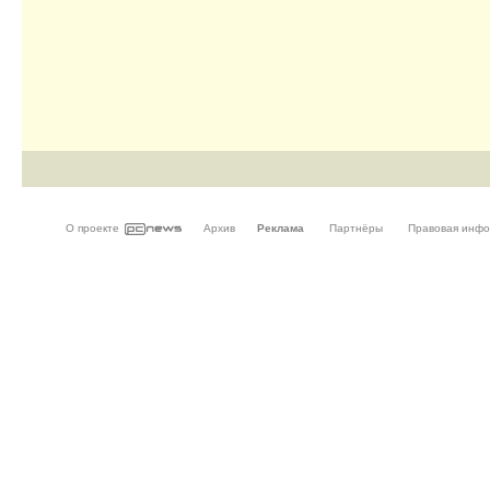
О проекте
Архив
Реклама
Партнёры
Правовая инф