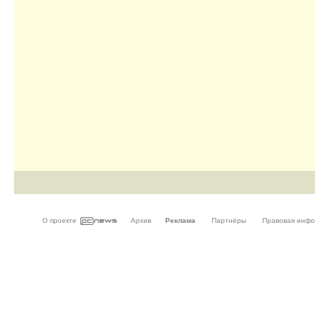
О проекте
Архив
Реклама
Партнёры
Правовая инф