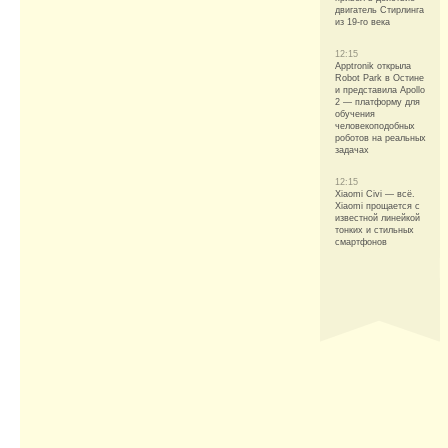
двигатель Стирлинга
из 19-го века
12:15
Apptronik открыла
Robot Park в Остине
и представила Apollo
2 — платформу для
обучения
человекоподобных
роботов на реальных
задачах
12:15
Xiaomi Civi — всё.
Xiaomi прощается с
известной линейкой
тонких и стильных
смартфонов