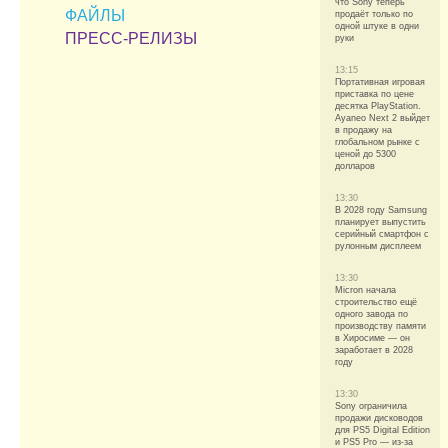
что Sony теперь
ФАЙЛЫ
продаёт только по
одной штуке в одни
ПРЕСС-РЕЛИЗЫ
руки
13:15
Портативная игровая
приставка по цене
десятка PlayStation.
Ayaneo Next 2 выйдет
в продажу на
глобальном рынке с
ценой до 5300
долларов
13:30
В 2028 году Samsung
планирует выпустить
серийный смартфон с
рулонным дисплеем
13:30
Micron начала
строительство ещё
одного завода по
производству памяти
в Хиросиме — он
заработает в 2028
году
13:30
Sony ограничила
продажи дисководов
для PS5 Digital Edition
и PS5 Pro — из-за