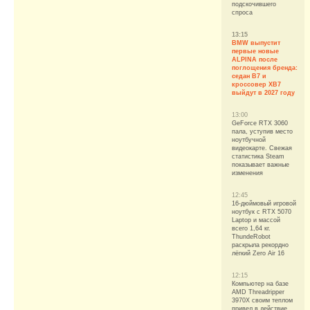
подскочившего
спроса
13:15
BMW выпустит
первые новые
ALPINA после
поглощения бренда:
седан B7 и
кроссовер XB7
выйдут в 2027 году
13:00
GeForce RTX 3060
пала, уступив место
ноутбучной
видеокарте. Свежая
статистика Steam
показывает важные
изменения
12:45
16-дюймовый игровой
ноутбук с RTX 5070
Laptop и массой
всего 1,64 кг.
ThundeRobot
раскрыла рекордно
лёгкий Zero Air 16
12:15
Компьютер на базе
AMD Threadripper
3970X своим теплом
привел в действие