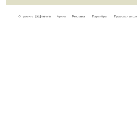
О проекте
Архив
Реклама
Партнёры
Правовая инф