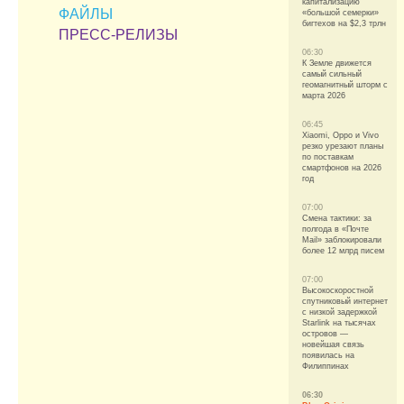
капитализацию
ФАЙЛЫ
«большой семерки»
бигтехов на $2,3 трлн
ПРЕСС-РЕЛИЗЫ
06:30
К Земле движется
самый сильный
геомагнитный шторм с
марта 2026
06:45
Xiaomi, Oppo и Vivo
резко урезают планы
по поставкам
смартфонов на 2026
год
07:00
Смена тактики: за
полгода в «Почте
Mail» заблокировали
более 12 млрд писем
07:00
Высокоскоростной
спутниковый интернет
с низкой задержкой
Starlink на тысячах
островов —
новейшая связь
появилась на
Филиппинах
06:30