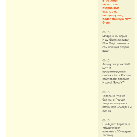
Blue Origin
перестроит
взорванную
стартовую
площадку под
более мощную New
Glenn
06:15
Мощнейший взрыв
New Glenn заставил
Blue Origin изменить
сам принцип сборки
ракет
06:15
Аккумулятор на 6620
мА·ч и
программируемая
кнопка «X»: в России
стартовали продажи
Huawei Nova Y74
06:15
Теперь не только
бизнес: в России
запустили подпись
имени при исходящем
звонке
06:15
В «Яндекс Картах» и
«Навигаторе»
появились 3D-модели
лестниц