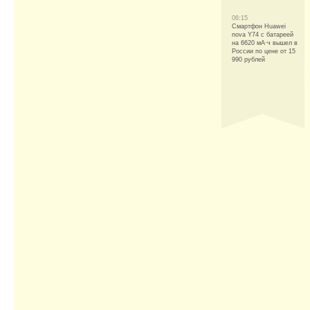
06:15
Смартфон Huawei
nova Y74 с батареей
на 6620 мА·ч вышел в
России по цене от 15
990 рублей