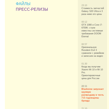
ФАЙЛЫ
23:10
Стоимость запчастей
ПРЕСС-РЕЛИЗЫ
Galaxy S20 Ultra в 3
раза ниже его цены
00:12
GTX 1080 и Core i7-
6700K: стали
известны системные
требования DOOM
Eternal
00:57
Оригинальную
Resident Evil 3
сравнили с ремейком
и записали на видео
01:30
Когда мы получим
Xiaomi Mi 10 и Mi 10
Pro.
Ориентировочные
цены для России
22:11
Blackview запускает
крупную
распродажу в честь
7-й годовщины
бренда
21:10