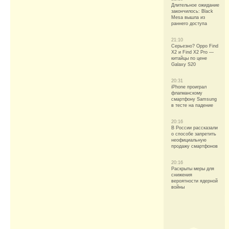
Длительное ожидание
закончилось: Black
Mesa вышла из
раннего доступа
21:10
Серьезно? Oppo Find
X2 и Find X2 Pro —
китайцы по цене
Galaxy S20
20:31
iPhone проиграл
флагманскому
смартфону Samsung
в тесте на падение
20:16
В России рассказали
о способе запретить
неофициальную
продажу смартфонов
20:16
Раскрыты меры для
снижения
вероятности ядерной
войны