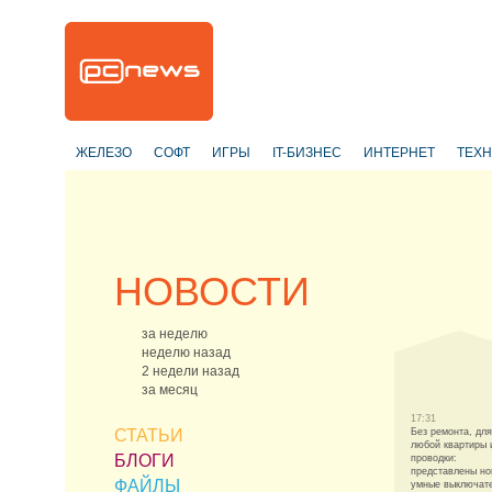
ЖЕЛЕЗО
СОФТ
ИГРЫ
IT-БИЗНЕС
ИНТЕРНЕТ
ТЕХ
НОВОСТИ
за неделю
неделю назад
2 недели назад
за месяц
17:31
СТАТЬИ
Без ремонта, для
любой квартиры 
БЛОГИ
проводки:
представлены н
ФАЙЛЫ
умные выключат