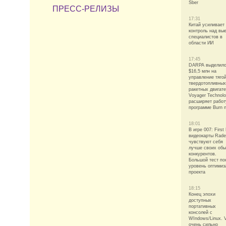
Sber
ПРЕСС-РЕЛИЗЫ
17:31
Китай усиливает
контроль над вы
специалистов в
области ИИ
17:45
DARPA выделил
$16,5 млн на
управление тяго
твердотопливных
ракетных двигате
Voyager Technolo
расширяет работ
программе Burn n
18:01
В игре 007: First 
видеокарты Rad
чувствуют себя
лучше своих об
конкурентов.
Большой тест по
уровень оптимиз
проекта
18:15
Конец эпохи
доступных
портативных
консолей с
WIndows/Linux. V
очень сильно