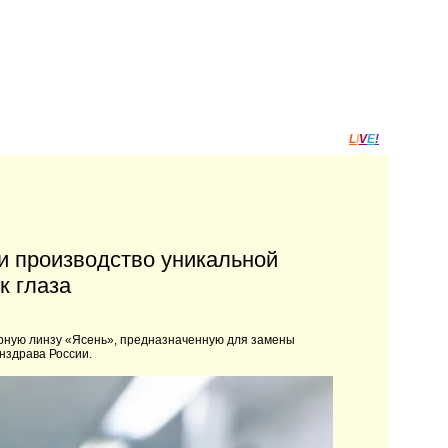
L
I
V
E
!
и производство уникальной
к глаза
ярную линзу «Ясень», предназначенную для замены
нздрава России.