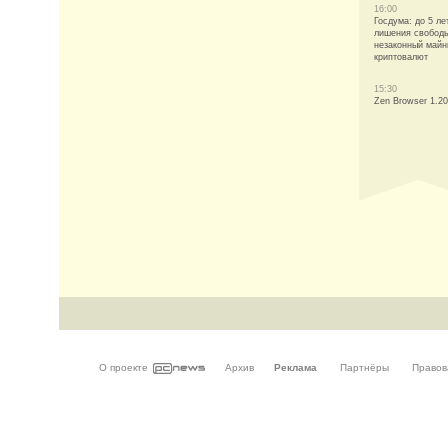
16:00
Госдума: до 5 ле
лишения свободы
незаконный майн
криптовалют
15:30
Zen Browser 1.20
О проекте
Архив
Реклама
Партнёры
Правов