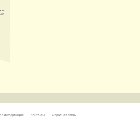
т
 за
инг
ая информация
Контакты
Обратная связь