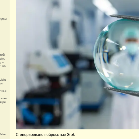
ездом
о
й
лей:
gies
у по
' Go
Light
eon
ычных
казал
ации
Сгенерировано нейросетью Grok
alve