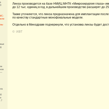
а
Линза производится на базе НМИЦ МНТК «Микрохирургия глаза» им.
ED
до 12 тыс. единиц в год, в дальнейшем производство расширят до 25
Также уточняется, что линза предназначена для имплантации после
МС:
по качеству стандартные монофокальные модели.
тили
Отдельно в Минздраве подчеркнули, что установка линзы будет до
нзы
©
iXBT
рвые
ng
ля
нов
 —
ила
60
а
 7