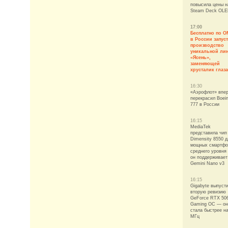
повысила цены н
Steam Deck OL
17:00
Бесплатно по О
в России запус
производство
уникальной ли
«Ясень»,
заменяющей
хрусталик глаза
16:30
«Аэрофлот» впе
перекрасил Boei
777 в России
16:15
MediaTek
представила чип
Dimensity 8550 д
мощных смартфо
среднего уровня
он поддерживает
Gemini Nano v3
16:15
Gigabyte выпуст
вторую ревизию
GeForce RTX 50
Gaming OC — он
стала быстрее на
МГц