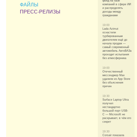
фонд на базе
ФАЙЛЫ
компаний в сфере ИИ
и распределять
ПРЕСС-РЕЛИЗЫ
доходы между
гражданами
19:00
Lada Azimut
оснастили
турбированным
двигателем ещё до
начала продаж —
самый современный
автомобиль АвтоВАЗа
проходит испытания
без атмосферника
19:00
Отечественный
мессенджер Max
удалили из App Store
без объяснения
причин
19:30
Surface Laptop Ultra
получил
нестандартно
большой порт USB-
C — Microsoft не
раскрывает, в чём его
секрет
19:30
Corsair показала