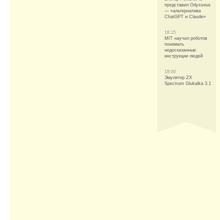
представил Odysseus
— «альтернатива
ChatGPT и Claude»
18:15
MIT научил роботов
понимать
недосказанные
инструкции людей
18:00
Эмулятор ZX
Spectrum Glukalka 3.1