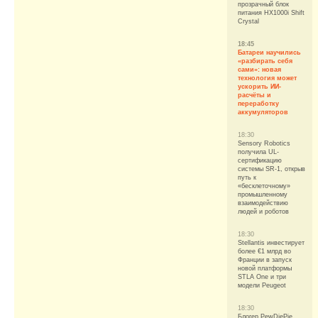
прозрачный блок
питания HX1000i Shift
Crystal
18:45
Батареи научились
«разбирать себя
сами»: новая
технология может
ускорить ИИ-
расчёты и
переработку
аккумуляторов
18:30
Sensory Robotics
получила UL-
сертификацию
системы SR-1, открыв
путь к
«бесклеточному»
промышленному
взаимодействию
людей и роботов
18:30
Stellantis инвестирует
более €1 млрд во
Франции в запуск
новой платформы
STLA One и три
модели Peugeot
18:30
Блогер PewDiePie