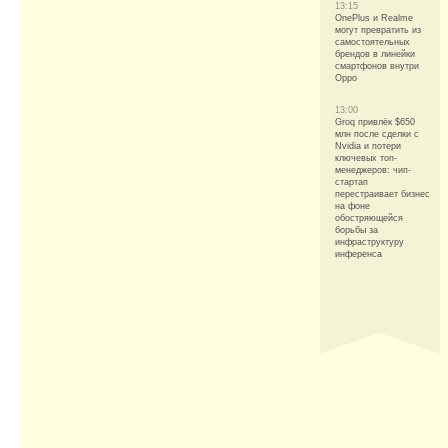
13:15
OnePlus и Realme
могут превратить из
самостоятельных
брендов в линейки
смартфонов внутри
Oppo
13:00
Groq привлёк $650
млн после сделки с
Nvidia и потери
ключевых топ-
менеджеров: чип-
стартап
перестраивает бизнес
на фоне
обостряющейся
борьбы за
инфраструктуру
инференса