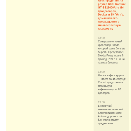
Asus представила
роутер ROG Rapture
GT-BE19000AI с ИИ-
процессором,
Docker и 19 Гбит/с:
домашняя сеть
превращается в
мини-серверную
платформу
13:30
Совершенно новый
кроссовер Skoda,
который даже больше
Superb. Представлен
Skoda Peaq: полный
привод, 299 л.с. и ни
грамма бензина
13:30
Чашка кофе в дороге
— всего за 45 секунд:
Xiaomi представила
мобильную
кофемашину за 85
долларов
13:30
Бюджетный
минималистический
электропикап Slate
Auto подорожал до
$24 950 к старту
предзаказов