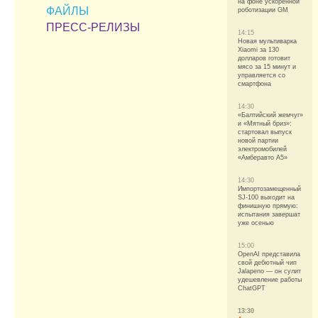
на фоне ускоренной
ФАЙЛЫ
роботизации GM
ПРЕСС-РЕЛИЗЫ
14:15
Новая мультиварка
Xiaomi за 130
долларов готовит
мясо за 15 минут и
управляется со
смартфона
14:30
«Балтийский жемчуг»
и «Мятный бриз»:
стартовал выпуск
новой партии
электромобилей
«Амберавто А5»
14:30
Импортозамещенный
SJ-100 выходит на
финишную прямую:
испытания завершат
уже осенью
15:00
OpenAI представила
свой дебютный чип
Jalapeno — он сулит
удешевление работы
ChatGPT
13:30