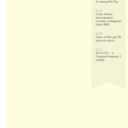
4x привод Blu-Ray
11:18
Cooler Master
анонсировала
систему охлаждения
Hydra 8800
11:18
Gears of War для ПК
ушла на золото
11:17
40 Гб PS3 — в
Северной Америке 2
ноября