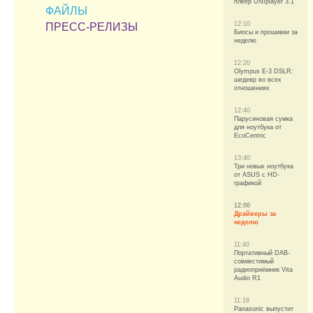
плеер UNIplayer 3.1
ФАЙЛЫ
12:10
ПРЕСС-РЕЛИЗЫ
Биосы и прошивки за
неделю
12:20
Olympus E-3 DSLR:
шедевр во всех
отношениях
12:40
Парусиновая сумка
для ноутбука от
EcoCentric
13:40
Три новых ноутбука
от ASUS с HD-
графикой
12:00
Драйверы за
неделю
11:40
Портативный DAB-
совместимый
радиоприёмник Vita
Audio R1
11:18
Panasonic выпустит