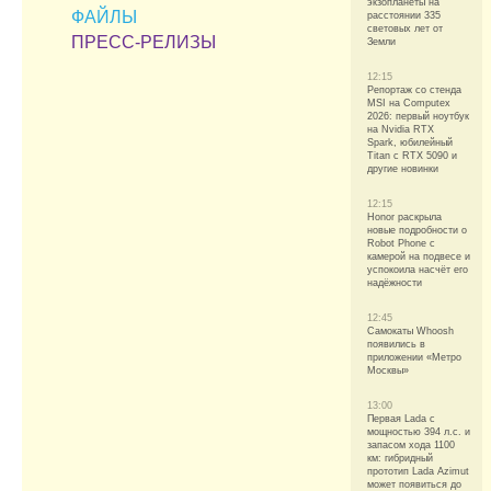
экзопланеты на
ФАЙЛЫ
расстоянии 335
световых лет от
ПРЕСС-РЕЛИЗЫ
Земли
12:15
Репортаж со стенда
MSI на Computex
2026: первый ноутбук
на Nvidia RTX
Spark, юбилейный
Titan с RTX 5090 и
другие новинки
12:15
Honor раскрыла
новые подробности о
Robot Phone с
камерой на подвесе и
успокоила насчёт его
надёжности
12:45
Самокаты Whoosh
появились в
приложении «Метро
Москвы»
13:00
Первая Lada с
мощностью 394 л.с. и
запасом хода 1100
км: гибридный
прототип Lada Azimut
может появиться до