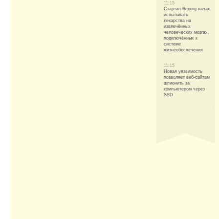
11:15
Стартап Bexorg начал
испытывать
лекарства на
извлечённых
человеческих мозгах,
подключённых к
системе
жизнеобеспечения
11:15
Новая уязвимость
позволяет веб-сайтам
шпионить за
компьютером через
SSD