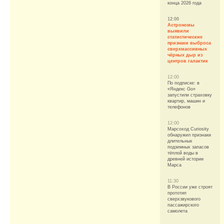
конца 2026 года
12:00
Астрономы
выявили
статистические
признаки выброса
сверхмассивных
чёрных дыр из
центров галактик
12:00
По подписке: в
«Яндекс Go»
запустили страховку
квартир, машин и
телефонов
12:00
Марсоход Curiosity
обнаружил признаки
длительных
подземных запасов
тёплой воды в
древней истории
Марса
11:30
В России уже строят
прототип
сверхзвукового
пассажирского
самолета