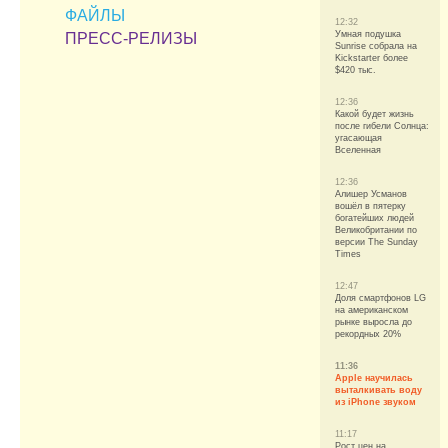
ФАЙЛЫ
12:32
Умная подушка
ПРЕСС-РЕЛИЗЫ
Sunrise собрала на
Kickstarter более
$420 тыс.
12:36
Какой будет жизнь
после гибели Солнца:
угасающая
Вселенная
12:36
Алишер Усманов
вошёл в пятерку
богатейших людей
Великобритании по
версии The Sunday
Times
12:47
Доля смартфонов LG
на американском
рынке выросла до
рекордных 20%
11:36
Apple научилась
выталкивать воду
из iPhone звуком
11:17
Рост цен на