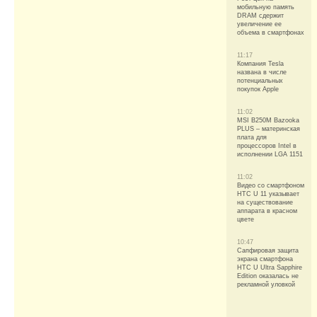
мобильную память
DRAM сдержит
увеличение ее
объема в смартфонах
11:17
Компания Tesla
названа в числе
потенциальных
покупок Apple
11:02
MSI B250M Bazooka
PLUS – материнская
плата для
процессоров Intel в
исполнении LGA 1151
11:02
Видео со смартфоном
HTC U 11 указывает
на существование
аппарата в красном
цвете
10:47
Сапфировая защита
экрана смартфона
HTC U Ultra Sapphire
Edition оказалась не
рекламной уловкой