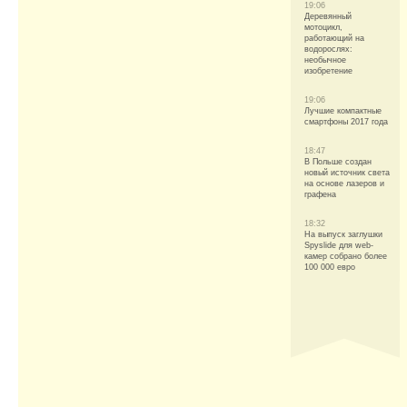
19:06
Деревянный
мотоцикл,
работающий на
водорослях:
необычное
изобретение
19:06
Лучшие компактные
смартфоны 2017 года
18:47
В Польше создан
новый источник света
на основе лазеров и
графена
18:32
На выпуск заглушки
Spyslide для web-
камер собрано более
100 000 евро