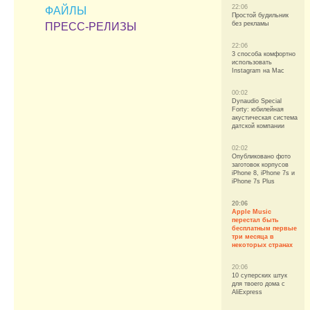
22:06
ФАЙЛЫ
Простой будильник
без рекламы
ПРЕСС-РЕЛИЗЫ
22:06
3 способа комфортно
использовать
Instagram на Mac
00:02
Dynaudio Special
Forty: юбилейная
акустическая система
датской компании
02:02
Опубликовано фото
заготовок корпусов
iPhone 8, iPhone 7s и
iPhone 7s Plus
20:06
Apple Music
перестал быть
бесплатным первые
три месяца в
некоторых странах
20:06
10 суперских штук
для твоего дома с
AliExpress