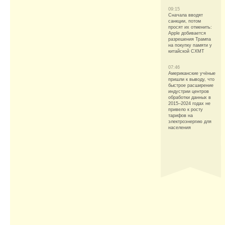
09:15
Сначала вводят
санкции, потом
просят их отменить:
Apple добивается
разрешения Трампа
на покупку памяти у
китайской CXMT
07:46
Американские учёные
пришли к выводу, что
быстрое расширение
индустрии центров
обработки данных в
2015–2024 годах не
привело к росту
тарифов на
электроэнергию для
населения