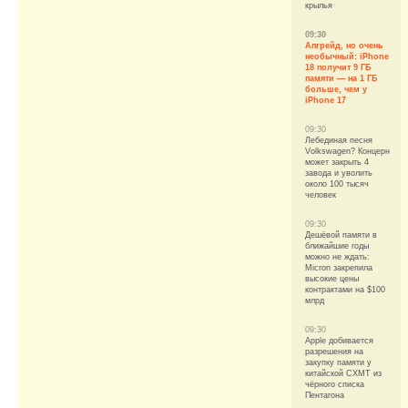
крылья
09:30
Апгрейд, но очень
необычный: iPhone
18 получит 9 ГБ
памяти — на 1 ГБ
больше, чем у
iPhone 17
09:30
Лебединая песня
Volkswagen? Концерн
может закрыть 4
завода и уволить
около 100 тысяч
человек
09:30
Дешёвой памяти в
ближайшие годы
можно не ждать:
Micron закрепила
высокие цены
контрактами на $100
млрд
09:30
Apple добивается
разрешения на
закупку памяти у
китайской CXMT из
чёрного списка
Пентагона