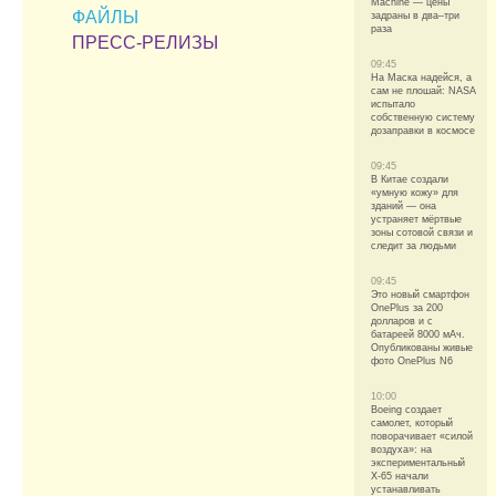
Machine — цены
ФАЙЛЫ
задраны в два–три
раза
ПРЕСС-РЕЛИЗЫ
09:45
На Маска надейся, а
сам не плошай: NASA
испытало
собственную систему
дозаправки в космосе
09:45
В Китае создали
«умную кожу» для
зданий — она
устраняет мёртвые
зоны сотовой связи и
следит за людьми
09:45
Это новый смартфон
OnePlus за 200
долларов и с
батареей 8000 мАч.
Опубликованы живые
фото OnePlus N6
10:00
Boeing создает
самолет, который
поворачивает «силой
воздуха»: на
экспериментальный
X-65 начали
устанавливать