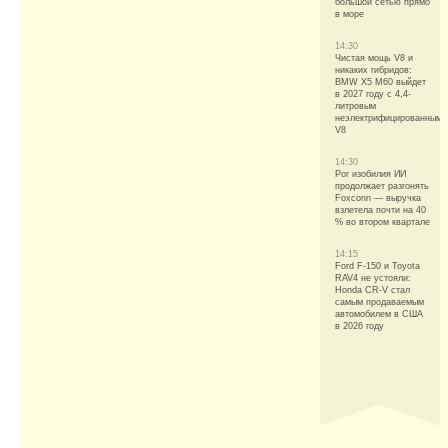
большой сетью прямо
в море
14:30
Чистая мощь V8 и
никаких гибридов:
BMW X5 M60 выйдет
в 2027 году с 4,4-
литровым
неэлектрифицированным
V8
14:30
Рог изобилия ИИ
продолжает разгонять
Foxconn — выручка
взлетела почти на 40
% во втором квартале
14:15
Ford F-150 и Toyota
RAV4 не устояли:
Honda CR-V стал
самым продаваемым
автомобилем в США
в 2026 году