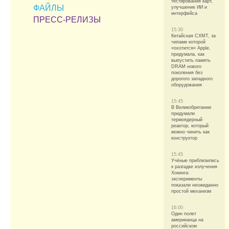
тестирования карт,
ФАЙЛЫ
улучшение ИИ и
интерфейса
ПРЕСС-РЕЛИЗЫ
15:30
Китайская CXMT, за
чипами которой
«охотится» Apple,
придумала, как
выпустить память
DRAM нового
поколения без
дорогого западного
оборудования
15:45
В Великобритании
придумали
термоядерный
реактор, который
можно чинить как
конструктор
15:45
Учёные приблизились
к разгадке излучения
Хокинга:
эксперименты
показали неожиданно
простой механизм
16:00
Один полет
американца на
российском