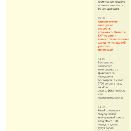
космическом корабле
«Союз» стоит почти
80 млн долларов
15:00
Американские
санкции не
способны
остановить Китай: в
КНР построят
высокотехнологичный
завод по передовой
упаковке
микросхем
14:45
Samsung не
собирается
конкурировать с
Qualcomm за
«попугаи» в
бенчмарках: Exynos
2700 делает ставку
на ИИ и
энергоэффективность,
а не
производительность
14:30
Китай готовится к
запуску новой
многоразовой ракеты
Long March 10B —
первую ступень
будут ловить