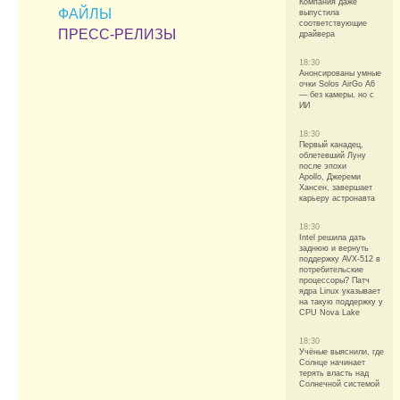
Компания даже
ФАЙЛЫ
выпустила
соответствующие
ПРЕСС-РЕЛИЗЫ
драйвера
18:30
Анонсированы умные
очки Solos AirGo A6
— без камеры, но с
ИИ
18:30
Первый канадец,
облетевший Луну
после эпохи
Apollo, Джереми
Хансен, завершает
карьеру астронавта
18:30
Intel решила дать
заднюю и вернуть
поддержку AVX-512 в
потребительские
процессоры? Патч
ядра Linux указывает
на такую поддержку у
CPU Nova Lake
18:30
Учёные выяснили, где
Солнце начинает
терять власть над
Солнечной системой