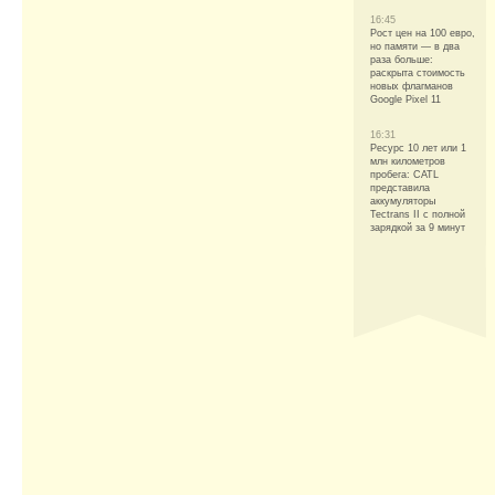
16:45
Рост цен на 100 евро,
но памяти — в два
раза больше:
раскрыта стоимость
новых флагманов
Google Pixel 11
16:31
Ресурс 10 лет или 1
млн километров
пробега: CATL
представила
аккумуляторы
Tectrans II с полной
зарядкой за 9 минут