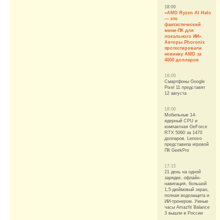
18:00
«AMD Ryzen AI Halo
— это
фантастический
мини-ПК для
локального ИИ».
Авторы Phoronix
протестировали
новинку AMD за
4000 долларов
18:00
Смартфоны Google
Pixel 11 представят
12 августа
18:00
Мобильные 14-
ядерный CPU и
компактная GeForce
RTX 5060 за 1470
долларов. Lenovo
представила игровой
ПК GeekPro
17:15
21 день на одной
зарядке, офлайн-
навигация, большой
1,5-дюймовый экран,
полная водозащита и
ИИ-тренером. Умные
часы Amazfit Balance
3 вышли в России