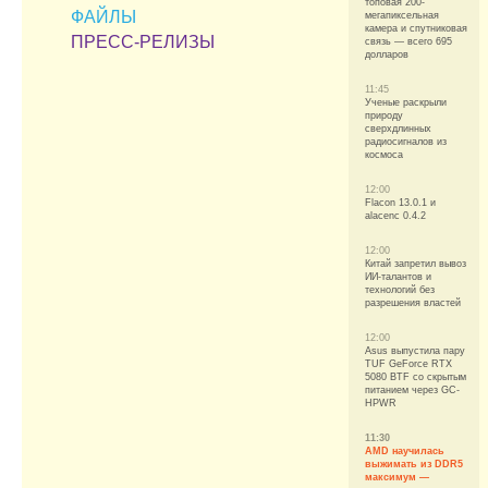
топовая 200-
ФАЙЛЫ
мегапиксельная
камера и спутниковая
ПРЕСС-РЕЛИЗЫ
связь — всего 695
долларов
11:45
Ученые раскрыли
природу
сверхдлинных
радиосигналов из
космоса
12:00
Flacon 13.0.1 и
alacenc 0.4.2
12:00
Китай запретил вывоз
ИИ-талантов и
технологий без
разрешения властей
12:00
Asus выпустила пару
TUF GeForce RTX
5080 BTF со скрытым
питанием через GC-
HPWR
11:30
AMD научилась
выжимать из DDR5
максимум —