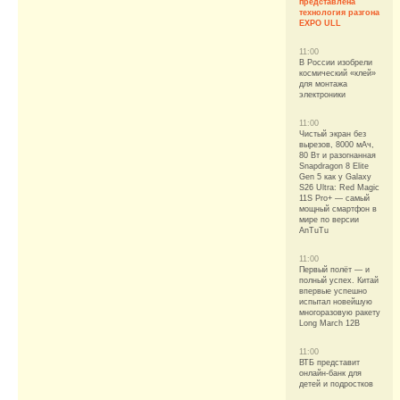
представлена
технология разгона
EXPO ULL
11:00
В России изобрели
космический «клей»
для монтажа
электроники
11:00
Чистый экран без
вырезов, 8000 мАч,
80 Вт и разогнанная
Snapdragon 8 Elite
Gen 5 как у Galaxy
S26 Ultra: Red Magic
11S Pro+ — самый
мощный смартфон в
мире по версии
AnTuTu
11:00
Первый полёт — и
полный успех. Китай
впервые успешно
испытал новейшую
многоразовую ракету
Long March 12B
11:00
ВТБ представит
онлайн-банк для
детей и подростков