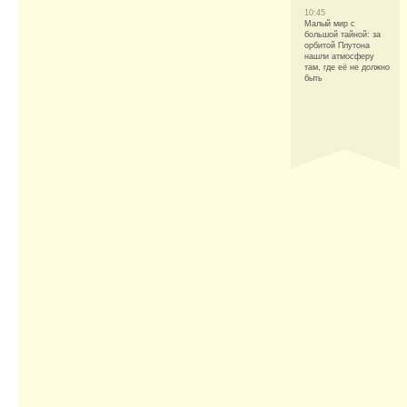
10:45
Малый мир с
большой тайной: за
орбитой Плутона
нашли атмосферу
там, где её не должно
быть