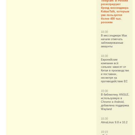
Telegram: в России
регистрируют
бренд мессенджера
KakaoTalk, которым
уже пользуется
более 400 тыс.
россиян
10:30
В мессенджере Max
начали отмечать
заблокированные
аккаунты
10:30
Европейские
компании всё
сильнее зависят от
Китая в производстве
и поставках,
несмотря на
противодействие ЕС
10:30
В библиотеку ANGLE,
используемую в
Chrome и Android,
добавлена поддержка
Wayland
10:30
AlmaLinux 9.8 и 10.2
10:15