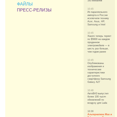
163 вокзалов
ФАЙЛЫ
10:45
ПРЕСС-РЕЛИЗЫ
Из параллельного
импорта в России
исключили технику
Acer, Asus, HP,
Samsung и Intel
10:45
Xiaomi теперь теряет
по $5600 на каждом
проданном
электромобиле — в
шесть раз больше,
чем годом ранее
10:45
Опубликованы
изображения и
технические
характеристики
доступного
смартфона Samsung
Galaxy A27
10:46
АвтоВАЗ выпустил
более 100 тысяч
обновлений по
воздуху для Lada
10:30
Альтернатива Max и