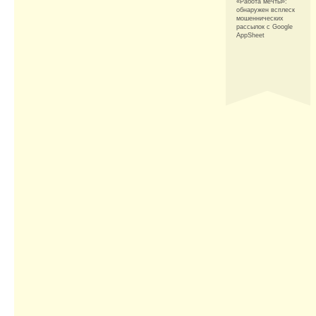
«Работа мечты»:
обнаружен всплеск
мошеннических
рассылок с Google
AppSheet