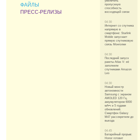
увеличить
ФАЙЛЫ
пропускную
способность
ПРЕСС-РЕЛИЗЫ
восходящей связи
04:30
Интернет со спутника
напрямую в
смартфоне: Starlink
Mobile запускает
прямую спутниковую
связь Монголии
04:30
Последний запуск
ракеты Atlas V: её
заполнили
спутниками Amazon
Leo
04:30
Новый монстр
автономности
Samsung с экраном
AMOLED 120 Гц,
аккумулятором 6000
мА•ч и 5 годами
обновлений.
Смартфон Galaxy
M47 рассекретили до
выхода
04:45
Батарейный прорыв:
Honor готовит