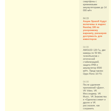
смартфоны с
кремниевыми
аккумуляторами до 14
000 мАч
04:15
Акции SpaceX будут
включены в индекс
Nasdaq 100 по
ускоренному
варианту, расширив
доступность для
инвесторов
04:00
AMOLED 120 Гц, две
камеры по 50 Мп,
телеобъектив с
оптической
стабилизацией,
защита IP68 и
аккумулятор 6500
мА•ч. Представлен
Oppo Reno 16 FS:
04:00
После удаления
приложений «Дзен»,
VK Video, VK
Мессенджер, VK
Music, VK Знакомства
и «Одноклассники» и
других в VK
рассказали, как
сохранить