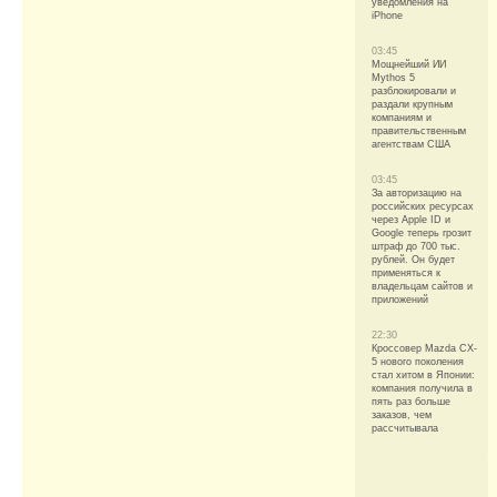
уведомления на
iPhone
03:45
Мощнейший ИИ
Mythos 5
разблокировали и
раздали крупным
компаниям и
правительственным
агентствам США
03:45
За авторизацию на
российских ресурсах
через Apple ID и
Google теперь грозит
штраф до 700 тыс.
рублей. Он будет
применяться к
владельцам сайтов и
приложений
22:30
Кроссовер Mazda CX-
5 нового поколения
стал хитом в Японии:
компания получила в
пять раз больше
заказов, чем
рассчитывала