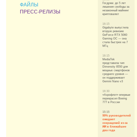
Госдума: до 5 лет
ФАЙЛЫ
лишения свободы за
незаконный майнинг
ПРЕСС-РЕЛИЗЫ
криптовалют
16:15
Gigabyte выпустила
вторую ревизию
GeForce RTX 5060
Gaming OC — она
стала быстрее на 7
МГц
16:15
MediaTek
представила чип
Dimensity 8550 для
мощных смартфонов
среднего уровня —
он поддерживает
Gemini Nano v3
16:30
«Аэрофлот» впервые
перекрасил Boeing
777 в России
15:15
99% руководителей
ожидают
сокращений из-за
ИИ в ближайшие
два года