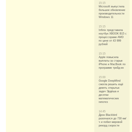
15:15
Microsoft выпустила
большое обновление
производительности
Windows 11
15:15
Infinix представила
ноутбук XBOOK B15 с
процессорами AMD
по цене от 43 999
рублей
15:15
Apple повысила
выплаты за старые
iPhone и MacBook по
программе трейд-ин
15:00
Google DeepMind
смогла решить ещё
девять открытых
задач Эрдёша и
десятки
математических
гипотез
14:45
Дрон Blackbird
разогнался до 730 км/
ч и побил мировой
рекорд скорости