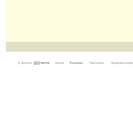
О проекте
Архив
Реклама
Партнёры
Правовая инф