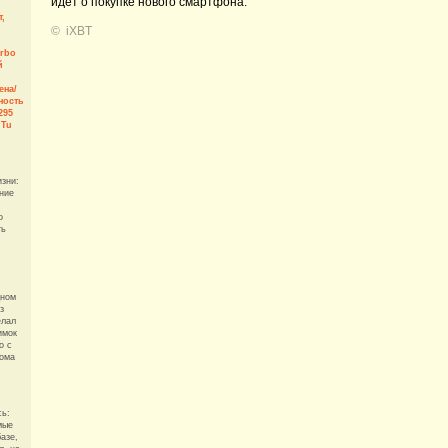
идет о покупке нового смартфона.
т,
©
iXBT
urbo
й
ена/
ность
295
uTu
изни:
ние
о
ть
дном
з
елал
имок
о с
дома
сь:
мые
азе,