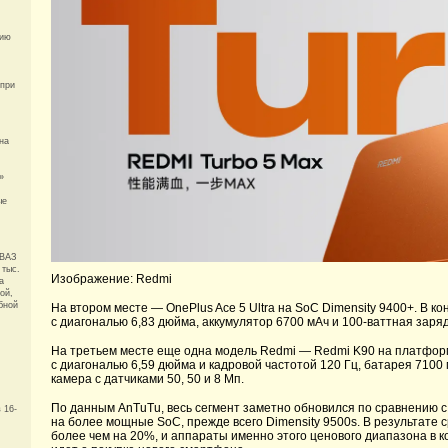
тию
при
на
»
ые
оВАЗ
 тыс.
Изображение: Redmi
а
ой,
бной
На втором месте — OnePlus Ace 5 Ultra на SoC Dimensity 9400+. В 
с диагональю 6,83 дюйма, аккумулятор 6700 мАч и 100-ваттная заряд
На третьем месте еще одна модель Redmi — Redmi K90 на платформе
с диагональю 6,59 дюйма и кадровой частотой 120 Гц, батарея 7100 
камера с датчиками 50, 50 и 8 Мп.
По данным AnTuTu, весь сегмент заметно обновился по сравнению 
 16-
на более мощные SoC, прежде всего Dimensity 9500s. В результате
более чем на 20%, и аппараты именно этого ценового диапазона в 