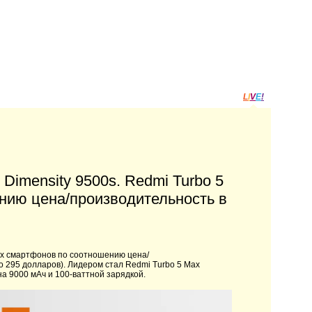
L
I
V
E
!
Dimensity 9500s. Redmi Turbo 5
ию цена/производительность в
ых смартфонов по соотношению цена/
о 295 долларов). Лидером стал Redmi Turbo 5 Max
на 9000 мАч и 100-ваттной зарядкой.