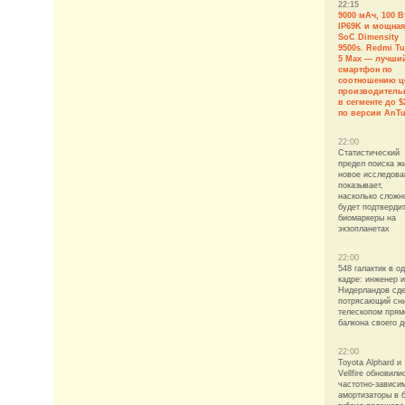
22:15
9000 мАч, 100 В
IP69K и мощная
SoC Dimensity
9500s. Redmi T
5 Max — лучши
смартфон по
соотношению ц
производитель
в сегменте до $
по версии AnT
22:00
Статистический
предел поиска ж
новое исследова
показывает,
насколько сложн
будет подтверди
биомаркеры на
экзопланетах
22:00
548 галактик в о
кадре: инженер и
Нидерландов сд
потрясающий сн
телескопом прям
балкона своего 
22:00
Toyota Alphard и
Vellfire обновили
частотно-зависи
амортизаторы в б