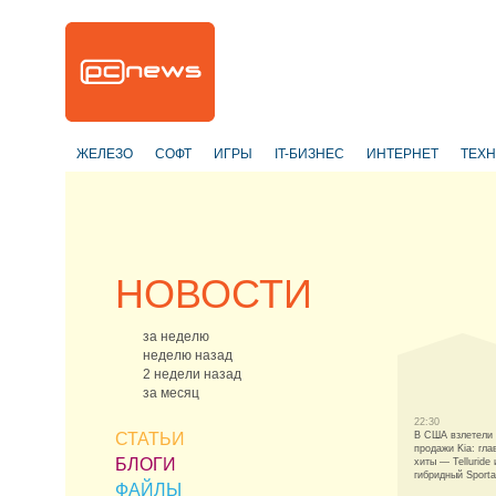
ЖЕЛЕЗО
СОФТ
ИГРЫ
IT-БИЗНЕС
ИНТЕРНЕТ
ТЕХ
НОВОСТИ
за неделю
неделю назад
2 недели назад
за месяц
22:30
СТАТЬИ
В США взлетели
продажи Kia: гла
БЛОГИ
хиты — Telluride 
гибридный Sport
ФАЙЛЫ