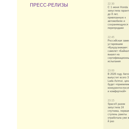
22:30
ПРЕСС-РЕЛИЗЫ
С 1 июня Honda
запустила гаран
до 8 лет,
привязанную к
автомобилю и
сохраняющуюся 
перепродаже
22:45
Российская заме
устаревшим
«Кукурузникам»:
самолет «Байкал
вышел на
сертификационн
испытания
23:00
В 2026 году Авт
выпустит всего 3
Lada Azimut, цен
будет «приемлем
конкурентоспосо
и комфортной»
23:15
SpaceX разом
запустила 24
спутника, первая
ступень ракеты
отработала уже в
й раз