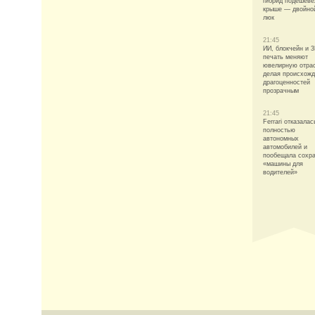
гибрид подешеве
крыше — двойно
люк
21:45
ИИ, блокчейн и 3
печать меняют
ювелирную отра
делая происхож
драгоценностей
прозрачным
21:45
Ferrari отказалас
полностью
автономных
автомобилей и
пообещала сохр
«машины для
водителей»