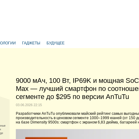
НОЛОГИИ
ГАДЖЕТЫ
БУДУЩЕЕ
9000 мАч, 100 Вт, IP69K и мощная SoC 
Max — лучший смартфон по соотношен
сегменте до $295 по версии AnTuTu
03.06.2026 22:15
Разработчики AnTuTu опубликовали майский рейтинг самых выгодн
производительность в ценовом сегменте 1000–1999 юаней (от 150 д
на базе Dimensity 9500s: смартфон с экраном 6,83 дюйма, батареей 
вные
и
age