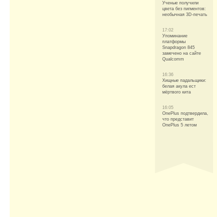
Ученые получили
цвета без пигментов:
необычная 3D-печать
17:02
Упоминание
платформы
Snapdragon 845
замечено на сайте
Qualcomm
16:36
Хищные падальщики:
белая акула ест
мёртвого кита
16:05
OnePlus подтвердила,
что представит
OnePlus 5 летом