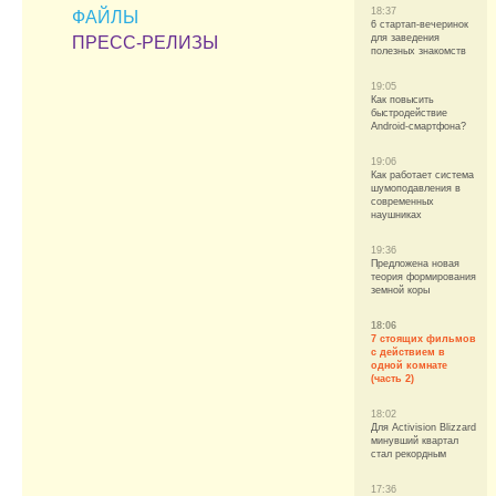
18:37
ФАЙЛЫ
6 стартап-вечеринок
для заведения
ПРЕСС-РЕЛИЗЫ
полезных знакомств
19:05
Как повысить
быстродействие
Android-смартфона?
19:06
Как работает система
шумоподавления в
современных
наушниках
19:36
Предложена новая
теория формирования
земной коры
18:06
7 стоящих фильмов
с действием в
одной комнате
(часть 2)
18:02
Для Activision Blizzard
минувший квартал
стал рекордным
17:36