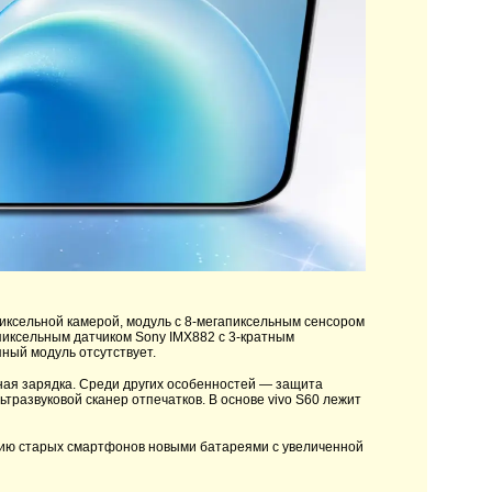
пиксельной камерой, модуль с 8-мегапиксельным сенсором
пиксельным датчиком Sony IMX882 с 3-кратным
пный модуль отсутствует.
ная зарядка. Среди других особенностей — защита
тразвуковой сканер отпечатков. В основе vivo S60 лежит
нию старых смартфонов новыми батареями с увеличенной