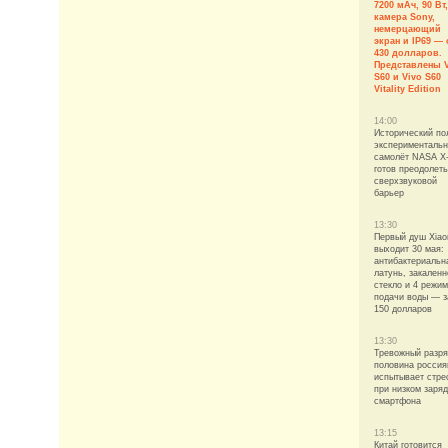
7200 мАч, 90 Вт,
камера Sony,
немерцающий
экран и IP69 — 
430 долларов.
Представлены 
S60 и Vivo S60
Vitality Edition
14:00
Исторический по
эксперименталь
самолёт NASA X
готов преодолеть
сверхзвуковой
барьер
13:30
Первый душ Xiao
выходит 30 мая:
антибактериальн
латунь, закаленн
стекло и 4 режи
подачи воды — з
150 долларов
13:30
Тревожный разря
половина россия
испытывает стре
при низком заря
смартфона
13:15
Китай готовится