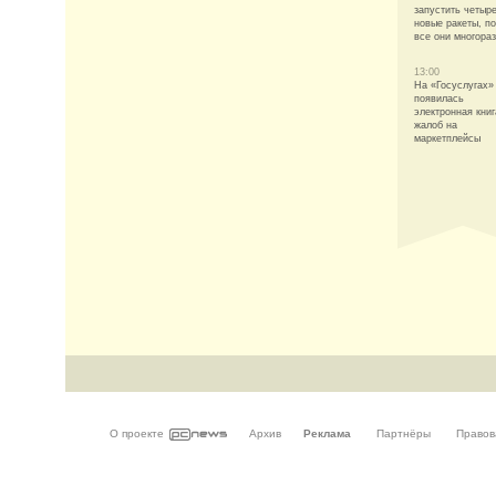
запустить четыр
новые ракеты, п
все они многора
13:00
На «Госуслугах»
появилась
электронная книг
жалоб на
маркетплейсы
О проекте
Архив
Реклама
Партнёры
Правов