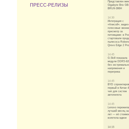
Представлен мин
ПРЕСС-РЕЛИЗЫ
Gigabyte Brix GB
BRU9-386H
14:30
Интеграция с
«Алисой», видео-
голосовые звонки
присмотр за
питомцами: в Ро
стартовали прод
пылесоса Robor
Qrevo Edge 2 Pro
14:45
G.Skill показала
модули DDR5-92
без экстремальн
напряжения и
перегрева
14:45
BYD спроектиро
первый в Китае 
чип для систем
автопилота
14:45
Lenovo пережила
лучший месяц за
лет — её стоимо
взлетела вдвое
14:15