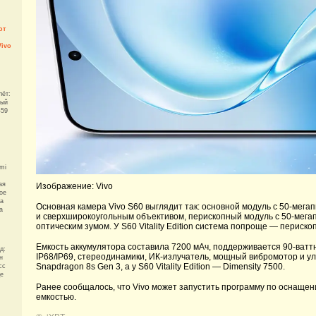
от
Vivo
лёт:
ный
-59
mi
ая
Изображение: Vivo
ое
ма
Основная камера Vivo S60 выглядит так: основной модуль с 50-мега
а
и сверхширокоугольным объективом, перископный модуль с 50-мега
оптическим зумом. У S60 Vitality Edition система попроще — периско
Емкость аккумулятора составила 7200 мАч, поддерживается 90-ватт
д:
IP68/IP69, стереодинамики, ИК-излучатель, мощный вибромотор и уль
н
Snapdragon 8s Gen 3, а у S60 Vitality Edition — Dimensity 7500.
сс
де
Ранее сообщалось, что Vivo может запустить программу по оснаще
емкостью.