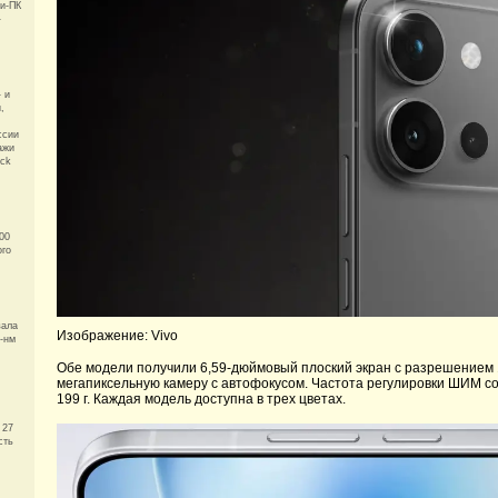
и-ПК
-
 и
,
ссии
ажи
ock
00
ого
вала
Изображение: Vivo
4-нм
Обе модели получили 6,59-дюймовый плоский экран с разрешением 1
мегапиксельную камеру с автофокусом. Частота регулировки ШИМ со
199 г. Каждая модель доступна в трех цветах.
 27
сть