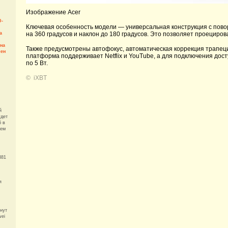
Изображение Acer
D-
Ключевая особенность модели — универсальная конструкция с пово
на 360 градусов и наклон до 180 градусов. Это позволяет проециро
а
ена
Также предусмотрены автофокус, автоматическая коррекция трапец
лен
платформа поддерживает Netflix и YouTube, а для подключения досту
по 5 Вт.
©
iXBT
й
удет
б в
ием
381
,
я
анут
wei