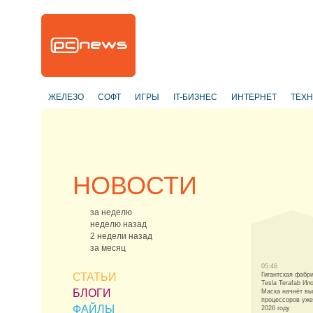
ЖЕЛЕЗО
СОФТ
ИГРЫ
IT-БИЗНЕС
ИНТЕРНЕТ
ТЕХ
НОВОСТИ
за неделю
неделю назад
2 недели назад
за месяц
05:46
СТАТЬИ
Гигантская фабр
Tesla Terafab Ил
БЛОГИ
Маска начнёт вы
процессоров уже
ФАЙЛЫ
2026 году