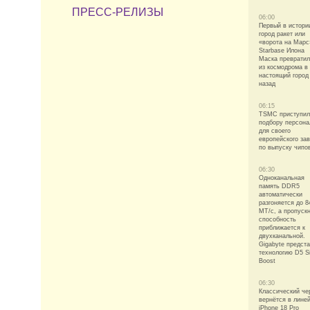
ПРЕСС-РЕЛИЗЫ
06:00
Первый в истори
город ракет или
«ворота на Марс
Starbase Илона
Маска преврати
из космодрома в
настоящий город
назад
06:15
TSMC приступил
подбору персона
для своего
европейского за
по выпуску чипо
06:30
Одноканальная
память DDR5
автоматически
разгоняется до 8
МТ/с, а пропуск
способность
приближается к
двухканальной.
Gigabyte предст
технологию D5 Si
Boost
06:30
Классический че
вернётся в лине
iPhone 18 Pro