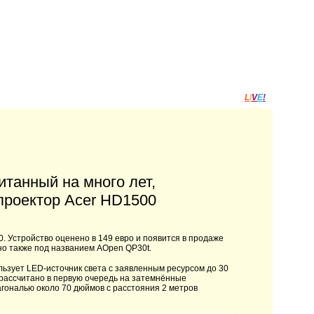
L
I
V
E
!
итанный на много лет,
 проектор Acer HD1500
 Устройство оценено в 149 евро и появится в продаже
ено также под названием AOpen QP30t.
льзует LED-источник света с заявленным ресурсом до 30
 рассчитано в первую очередь на затемнённые
гональю около 70 дюймов с расстояния 2 метров