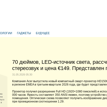
НОЛОГИИ
ГАДЖЕТЫ
БУДУЩЕЕ
70 дюймов, LED-источник света, рассч
стереозвук и цена €149. Представлен
31.05.2026 05:30
Компания Acer выпустила новый компактный смарт-проектор HD1500.
в регионе EMEA в третьем квартале 2026 года, где будет представл
Проектор получил разрешение Full HD (1920×1080 пикселей) и испо
ика
000 часов. Яркость составляет 350 ANSI люмен, поэтому устройство
она
помещения. Оптическая схема позволяет получить изображение диа
пуск
при проекционном соотношении 1.29.
 в