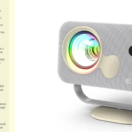
и
».
лся
 год
а к
ла
вода
в
400
ная
авила
ngle
рный
йке