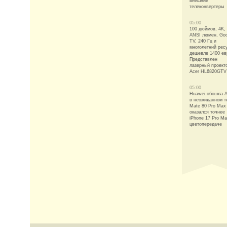
внешние
телеконвертеры
05:00
100 дюймов, 4K,
ANSI люмен, Goo
TV, 240 Гц и
многолетний рес
дешевле 1400 ев
Представлен
лазерный проект
Acer HL6820GTV
05:00
Huawei обошла A
в неожиданном т
Mate 80 Pro Max
оказался точнее
iPhone 17 Pro Ma
цветопередаче