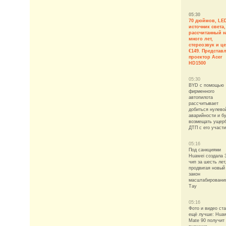
05:30
70 дюймов, LE
источник света,
рассчитанный н
много лет,
стереозвук и ц
€149. Представ
проектор Acer
HD1500
05:30
BYD с помощью
фирменного
автопилота
рассчитывает
добиться нулево
аварийности и б
возмещать ущер
ДТП с его участ
05:16
Под санкциями
Huawei создала 
чип за шесть лет
продвигая новый
закон
масштабировани
Тау
05:16
Фото и видео ст
ещё лучше: Hua
Mate 90 получит