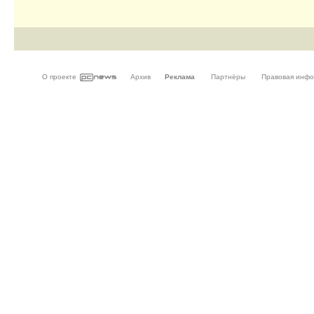
О проекте
Архив
Реклама
Партнёры
Правовая инф