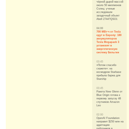
чёрной дырой массой
около 50 миллионов
Солнц: ученые
исследовали
загадочный объект
Abell 2744?QSO1
04:00
700 МВт·ч от Tesla
едут в Европу: 180
аккумуляторов
Tesla Megapack 3
установят в
энергетическую
систему Бельгии
03:45
«Потом спасибо
скажете»: на
космодром Starbase
прибыла баржа для
Starship
03:45
Ракета New Glenn от
Blue Origin готова к
первому запуску 48
спутников Amazon
Leo
02:00
OpenAI Foundation
направит $250 млн на
адаптацию
работников в