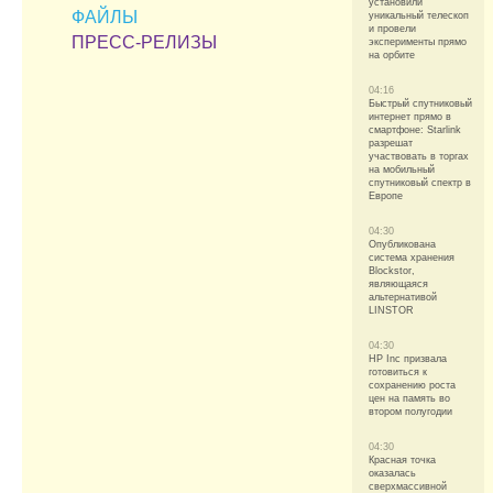
установили
ФАЙЛЫ
уникальный телескоп
и провели
ПРЕСС-РЕЛИЗЫ
эксперименты прямо
на орбите
04:16
Быстрый спутниковый
интернет прямо в
смартфоне: Starlink
разрешат
участвовать в торгах
на мобильный
спутниковый спектр в
Европе
04:30
Опубликована
система хранения
Blockstor,
являющаяся
альтернативой
LINSTOR
04:30
HP Inc призвала
готовиться к
сохранению роста
цен на память во
втором полугодии
04:30
Красная точка
оказалась
сверхмассивной