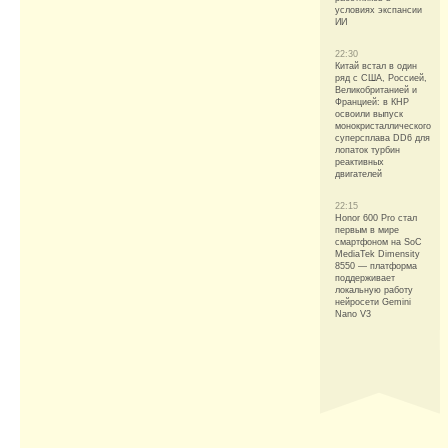
условиях экспансии
ИИ
22:30
Китай встал в один
ряд с США, Россией,
Великобританией и
Францией: в КНР
освоили выпуск
монокристаллического
суперсплава DD6 для
лопаток турбин
реактивных
двигателей
22:15
Honor 600 Pro стал
первым в мире
смартфоном на SoC
MediaTek Dimensity
8550 — платформа
поддерживает
локальную работу
нейросети Gemini
Nano V3