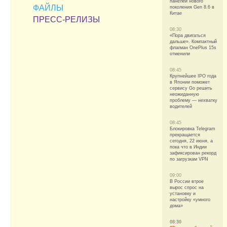
панелей нового
ФАЙЛЫ
поколения Gen 8.6 в
Китае
ПРЕСС-РЕЛИЗЫ
08:30
«Пора двигаться
дальше». Компактный
флагман OnePlus 15s
отменили
08:45
Крупнейшее IPO года
в Японии поможет
сервису Go решить
неожиданную
проблему — нехватку
водителей
08:45
Блокировка Telegram
прекращается
сегодня, 22 июня, а
пока что в Индии
зафиксирован рекорд
по загрузкам VPN
09:00
В России втрое
вырос спрос на
установку и
настройку «умного
дома»
08:30