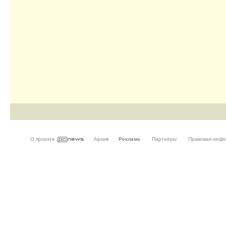
О проекте
Архив
Реклама
Партнёры
Правовая инф