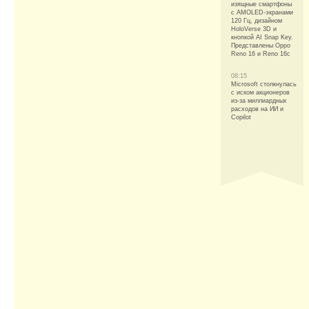
изящные смартфоны
с AMOLED-экранами
120 Гц, дизайном
HoloVerse 3D и
кнопкой AI Snap Key.
Представлены Oppo
Reno 16 и Reno 16c
08:15
Microsoft столкнулась
с иском акционеров
из-за миллиардных
расходов на ИИ и
Copilot