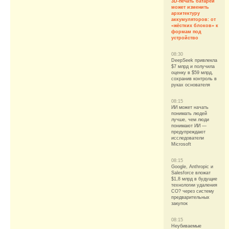
3D-печать батарей
может изменить
архитектуру
аккумуляторов: от
«жёстких блоков» к
формам под
устройство
08:30
DeepSeek привлекла
$7 млрд и получила
оценку в $59 млрд,
сохранив контроль в
руках основателя
08:15
ИИ может начать
понимать людей
лучше, чем люди
понимают ИИ —
предупреждают
исследователи
Microsoft
08:15
Google, Anthropic и
Salesforce вложат
$1,8 млрд в будущие
технологии удаления
CO? через систему
предварительных
закупок
08:15
Неубиваемые