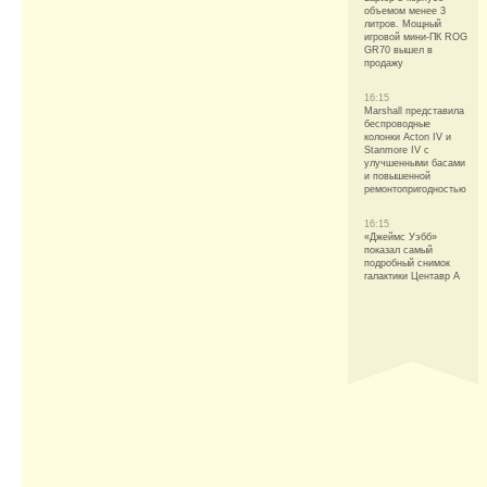
объемом менее 3
литров. Мощный
игровой мини-ПК ROG
GR70 вышел в
продажу
16:15
Marshall представила
беспроводные
колонки Acton IV и
Stanmore IV с
улучшенными басами
и повышенной
ремонтопригодностью
16:15
«Джеймс Уэбб»
показал самый
подробный снимок
галактики Центавр А