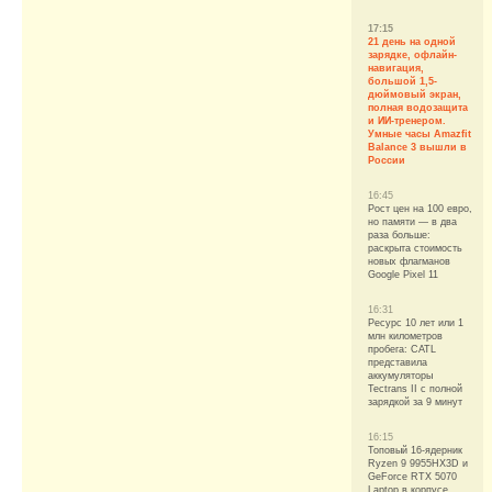
17:15
21 день на одной
зарядке, офлайн-
навигация,
большой 1,5-
дюймовый экран,
полная водозащита
и ИИ-тренером.
Умные часы Amazfit
Balance 3 вышли в
России
16:45
Рост цен на 100 евро,
но памяти — в два
раза больше:
раскрыта стоимость
новых флагманов
Google Pixel 11
16:31
Ресурс 10 лет или 1
млн километров
пробега: CATL
представила
аккумуляторы
Tectrans II с полной
зарядкой за 9 минут
16:15
Топовый 16-ядерник
Ryzen 9 9955HX3D и
GeForce RTX 5070
Laptop в корпусе