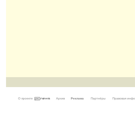
О проекте
Архив
Реклама
Партнёры
Правовая инф