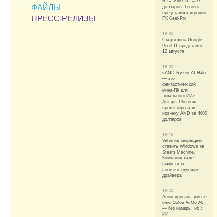
RTX 5060 за 1470
ФАЙЛЫ
долларов. Lenovo
представила игровой
ПРЕСС-РЕЛИЗЫ
ПК GeekPro
18:00
Смартфоны Google
Pixel 11 представят
12 августа
18:00
«AMD Ryzen AI Halo
— это
фантастический
мини-ПК для
локального ИИ».
Авторы Phoronix
протестировали
новинку AMD за 4000
долларов
18:16
Valve не запрещает
ставить Windows на
Steam Machine.
Компания даже
выпустила
соответствующие
драйвера
18:30
Анонсированы умные
очки Solos AirGo A6
— без камеры, но с
ИИ