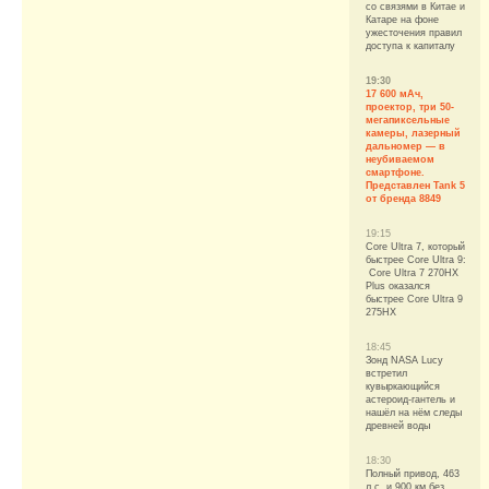
со связями в Китае и
Катаре на фоне
ужесточения правил
доступа к капиталу
19:30
17 600 мАч,
проектор, три 50-
мегапиксельные
камеры, лазерный
дальномер — в
неубиваемом
смартфоне.
Представлен Tank 5
от бренда 8849
19:15
Core Ultra 7, который
быстрее Core Ultra 9:
Core Ultra 7 270HX
Plus оказался
быстрее Core Ultra 9
275HX
18:45
Зонд NASA Lucy
встретил
кувыркающийся
астероид-гантель и
нашёл на нём следы
древней воды
18:30
Полный привод, 463
л.с. и 900 км без