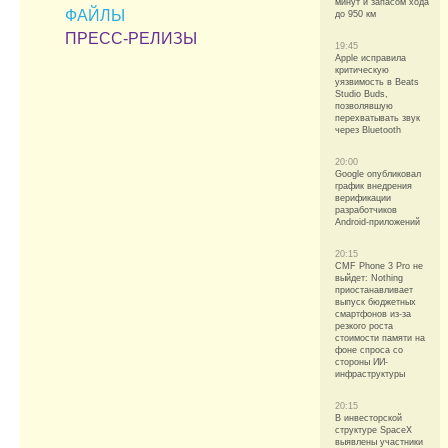
минут и запасом хода
ФАЙЛЫ
до 950 км
ПРЕСС-РЕЛИЗЫ
19:45
Apple исправила
критическую
уязвимость в Beats
Studio Buds,
позволявшую
перехватывать звук
через Bluetooth
20:00
Google опубликовал
график внедрения
верификации
разработчиков
Android-приложений
20:15
CMF Phone 3 Pro не
выйдет: Nothing
приостанавливает
выпуск бюджетных
смартфонов из-за
резкого роста
стоимости памяти на
фоне спроса со
стороны ИИ-
инфраструктуры
20:15
В инвесторской
структуре SpaceX
выявлены участники