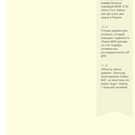
грамма бензина:
новейший BMW i3 50
xDrive First Edition
уже доступен для
заказа в Европе
18:00
Учёные разработали
алгоритм, который
повышает надёжность
сборки ДНК-оригами
за счёт подбора
оптимальных
последовательностей
ДНК
17:30
«Монстр нового
уровня». Samsung
анонсировала Galaxy
M47, но монстром его
можно будет назвать
с большой натяжкой