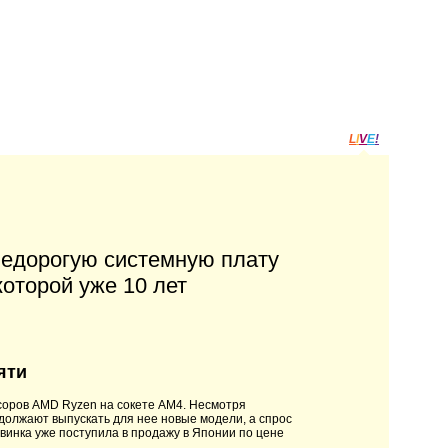
L
I
V
E
!
недорогую системную плату
оторой уже 10 лет
яти
соров AMD Ryzen на сокете AM4. Несмотря
одолжают выпускать для нее новые модели, а спрос
винка уже поступила в продажу в Японии по цене