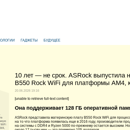
НОЛОГИИ
ГАДЖЕТЫ
БУДУЩЕЕ
10 лет — не срок. ASRock выпустила 
B550 Rock WiFi для платформы AM4, к
20.06.2026 19:16
[unable to retrieve full-text content]
Она поддерживает 128 ГБ оперативной пам
.
ASRock представила материнскую плату B550 Rock WiFi для процес
ла
емную
на то что платформа появилась еще в 2016 году, производители пр
 WiFi
на системы с DDR4 и Ryzen 5000 по-прежнему остается высоким. Но
AM4,
около 17 тысяч иен — это примерно 105 долларов.