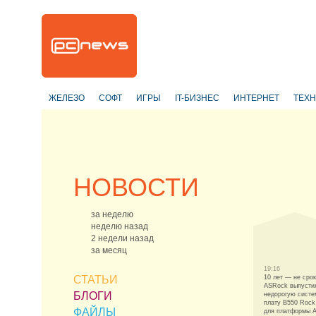
ЖЕЛЕЗО
СОФТ
ИГРЫ
IT-БИЗНЕС
ИНТЕРНЕТ
ТЕХ
НОВОСТИ
за неделю
неделю назад
2 недели назад
за месяц
19:16
СТАТЬИ
10 лет — не срок
ASRock выпусти
БЛОГИ
недорогую сист
плату B550 Rock
ФАЙЛЫ
для платформы 