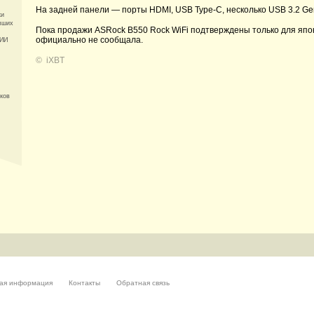
На задней панели — порты HDMI, USB Type-C, несколько USB 3.2 Gen1,
ки
вших
Пока продажи ASRock B550 Rock WiFi подтверждены только для япон
официально не сообщала.
 ИИ
©
iXBT
еков
ая информация
Контакты
Обратная связь