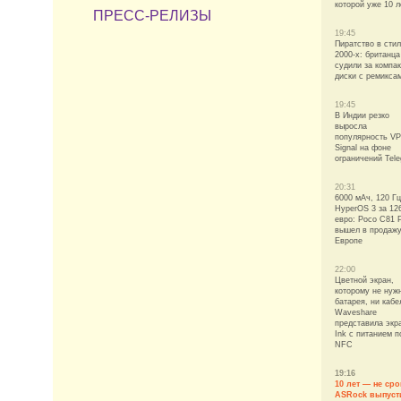
которой уже 10 л
ПРЕСС-РЕЛИЗЫ
19:45
Пиратство в сти
2000-х: британца
судили за компак
диски с ремикса
19:45
В Индии резко
выросла
популярность V
Signal на фоне
ограничений Tel
20:31
6000 мАч, 120 Гц
HyperOS 3 за 12
евро: Poco C81 
вышел в продажу
Европе
22:00
Цветной экран,
которому не нуж
батарея, ни кабе
Waveshare
представила экр
Ink с питанием п
NFC
19:16
10 лет — не сро
ASRock выпуст