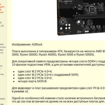
у
 для
4,
 лет
60
ь до
Изображение: ASRock
ника
еского
омы
Плата выполнена в типоразмере ATX, базируется на чипсете AMD B
ечто
3000, Ryzen 3000G, Ryzen 4000G, Ryzen 5000 и Ryzen 5000G.
Для оперативной памяти предусмотрены четыре слота DDR4 с подде
10-фазная подсистема VRM, а для установки накопителей доступны
one
с
один слот M.2 PCIe 4.0×4;
ечек,
один слот M.2 PCIe 3.0×4 с поддержкой SATA;
один слот M.2 PCIe 3.0×2;
четыре порта SATA III.
Для видеокарт и плат расширения предусмотрен один слот PCIe 4.0×1
в режиме x2.
Одной из особенностей новинки стало наличие встроенного беспрово
верку
что до сих пор встречается далеко не на всех доступных платах для
отив