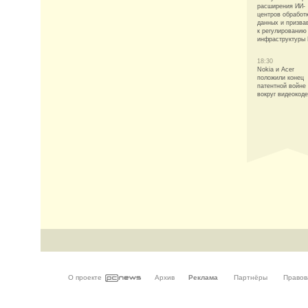
расширения ИИ-
центров обработ
данных и призва
к регулированию
инфраструктуры
18:30
Nokia и Acer
положили конец
патентной войне
вокруг видеокод
О проекте
Архив
Реклама
Партнёры
Правов