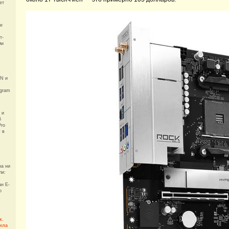
ет
ле
т-
ми
PN и
egram
 и
6
Pro
 в
на ни
ли:
ан E-
о
к.
ила