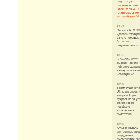
недорогую
системную плат
B550 Rock WiFi
платформы AM
которой уже 10
18:45
GeForce RTX 30
удалось охладит
23°C с помощью
бытового
льдогенератора
18:45
В поисках источ
высокоэнергетич
нейтрино астрон
наткнулись на н
неожиданное
18:30
Таким будет iPh
Ultra: инсайдер, 
которым Apple
судится из-за ут
опубликовал
новейшие
изображения
смартфона
18:30
Amazon начала
внутреннюю про
сотрудников,
выступивших пр