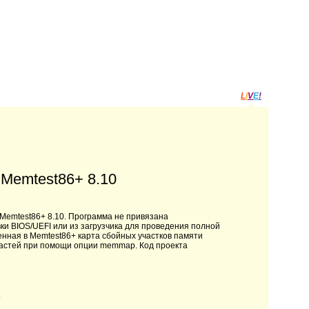
L
I
V
E
!
Memtest86+ 8.10
Memtest86+ 8.10. Программа не привязана
и BIOS/UEFI или из загрузчика для проведения полной
нная в Memtest86+ карта сбойных участков памяти
ластей при помощи опции memmap. Код проекта
.