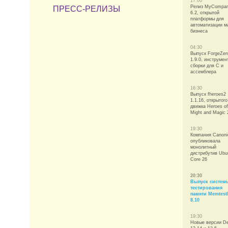
17:00
Релиз MyCompa
ПРЕСС-РЕЛИЗЫ
6.2, открытой
платформы для
автоматизации м
бизнеса
04:30
Выпуск ForgeZer
1.9.0, инструмен
сборки для C и
ассемблера
16:30
Выпуск fheroes2
1.1.16, открытого
движка Heroes of
Might and Magic 
19:30
Компания Canoni
опубликовала
монолитный
дистрибутив Ubu
Core 26
20:30
Выпуск систем
тестирования
памяти Memtest
8.10
19:30
Новые версии De