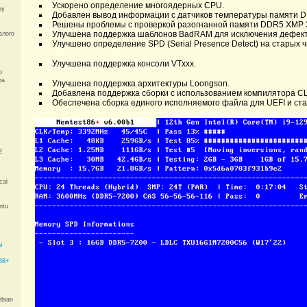
Ускорено определение многоядерных CPU.
ny
Добавлен вывод информации с датчиков температуры памяти 
Решены проблемы с проверкой разогнанной памяти DDR5 XMP 3.0
Улучшена поддержка шаблонов BadRAM для исключения дефектн
алого
Улучшено определение SPD (Serial Presence Detect) на старых чип
Улучшена поддержка консоли VTxxx.
o
та
Улучшена поддержка архитектуры Loongson.
Добавлена поддержка сборки с использованием компилятора C
Обеспечена сборка единого исполняемого файла для UEFI и ста
2
cal
ntu
ы
86+
bian