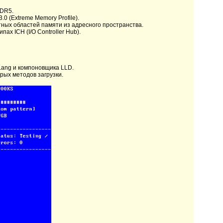
DDR5.
 (Extreme Memory Profile).
ых областей памяти из адресного пространства.
ах ICH (I/O Controller Hub).
Lang и компоновщика LLD.
рых методов загрузки.