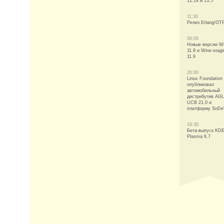
12.14 и 13.5
11:30
Релиз Erlang/OT
06:00
Новые версии W
11.9 и Wine-stagi
11.9
20:00
Linux Foundation
опубликовал
автомобильный
дистрибутив AGL
UCB 21.0 и
платформу SoDe
18:30
Бета-выпуск KD
Plasma 6.7