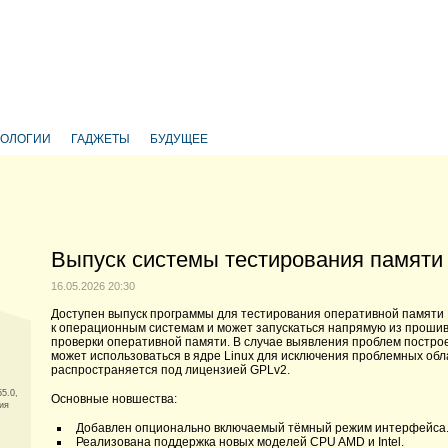
НОЛОГИИ
ГАДЖЕТЫ
БУДУЩЕЕ
Выпуск системы тестирования памяти 
16.05.2026 20:30
Доступен выпуск программы для тестирования оперативной памяти 
к операционным системам и может запускаться напрямую из прошивк
проверки оперативной памяти. В случае выявления проблем построе
может использоваться в ядре Linux для исключения проблемных об
распространяется под лицензией GPLv2.
5.0,
Основные новшества:
ия
Добавлен опционально включаемый тёмный режим интерфейса
Реализована поддержка новых моделей CPU AMD и Intel.