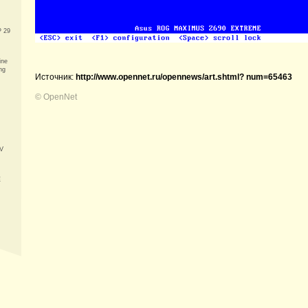
P 29
ine
ng
Источник:
http://www.opennet.ru/opennews/art.shtml? num=65463
©
OpenNet
V
E