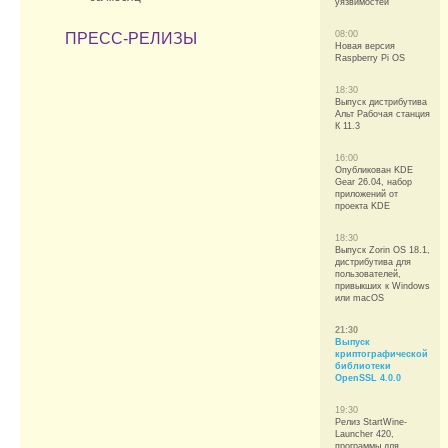
уязвимостей
08:00
ПРЕСС-РЕЛИЗЫ
Новая версия
Raspberry Pi OS
18:30
Выпуск дистрибутива
Альт Рабочая станция
К 11.3
16:00
Опубликован KDE
Gear 26.04, набор
приложений от
проекта KDE
18:30
Выпуск Zorin OS 18.1,
дистрибутива для
пользователей,
привыкших к Windows
или macOS
21:30
Выпуск
криптографической
библиотеки
OpenSSL 4.0.0
19:30
Релиз StartWine-
Launcher 420,
программы для