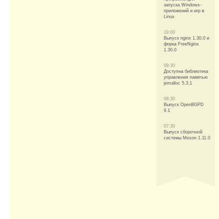
запуска Windows-
приложений и игр в
Linux
19:00
Выпуск nginx 1.30.0 и
форка FreeNginx
1.30.0
09:30
Доступна библиотека
управления памятью
jemalloc 5.3.1
08:30
Выпуск OpenBGPD
9.1
07:30
Выпуск сборочной
системы Meson 1.11.0