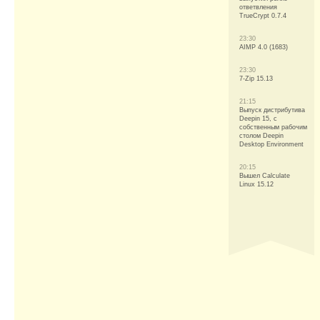
ответвления
TrueCrypt 0.7.4
23:30
AIMP 4.0 (1683)
23:30
7-Zip 15.13
21:15
Выпуск дистрибутива
Deepin 15, с
собственным рабочим
столом Deepin
Desktop Environment
20:15
Вышел Calculate
Linux 15.12