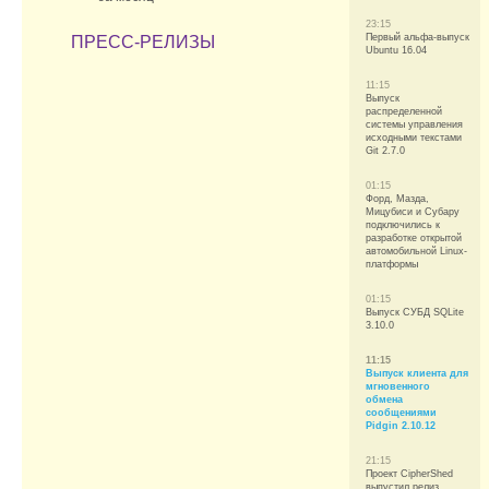
23:15
Первый альфа-выпуск
ПРЕСС-РЕЛИЗЫ
Ubuntu 16.04
11:15
Выпуск
распределенной
системы управления
исходными текстами
Git 2.7.0
01:15
Форд, Мазда,
Мицубиси и Субару
подключились к
разработке открытой
автомобильной Linux-
платформы
01:15
Выпуск СУБД SQLite
3.10.0
11:15
Выпуск клиента для
мгновенного
обмена
сообщениями
Pidgin 2.10.12
21:15
Проект CipherShed
выпустил релиз